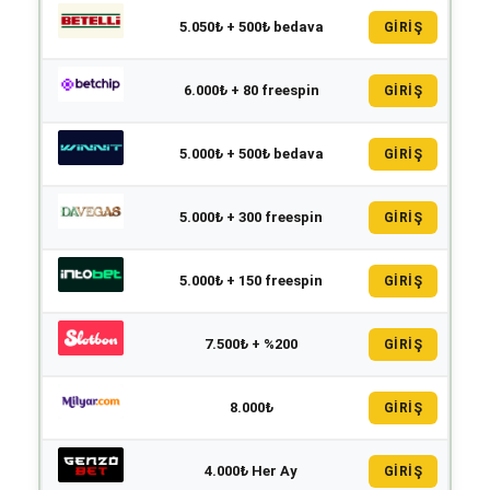
5.050₺ + 500₺ bedava
GİRİŞ
6.000₺ + 80 freespin
GİRİŞ
5.000₺ + 500₺ bedava
GİRİŞ
5.000₺ + 300 freespin
GİRİŞ
5.000₺ + 150 freespin
GİRİŞ
7.500₺ + %200
GİRİŞ
8.000₺
GİRİŞ
4.000₺ Her Ay
GİRİŞ