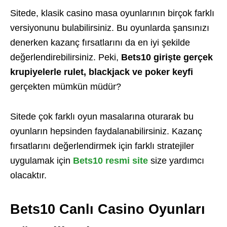
Sitede, klasik casino masa oyunlarının birçok farklı
versiyonunu bulabilirsiniz. Bu oyunlarda şansınızı
denerken kazanç fırsatlarını da en iyi şekilde
değerlendirebilirsiniz. Peki,
Bets10 girişte gerçek
krupiyelerle rulet, blackjack ve poker keyfi
gerçekten mümkün müdür?
Sitede çok farklı oyun masalarına oturarak bu
oyunların hepsinden faydalanabilirsiniz. Kazanç
fırsatlarını değerlendirmek için farklı stratejiler
uygulamak için
Bets10 resmi site
size yardımcı
olacaktır.
Bets10 Canlı Casino Oyunları