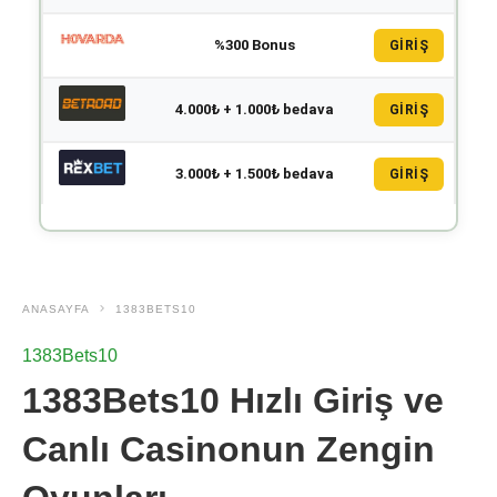
%300 Bonus
GİRİŞ
4.000₺ + 1.000₺ bedava
GİRİŞ
3.000₺ + 1.500₺ bedava
GİRİŞ
ANASAYFA
1383BETS10
1383Bets10
1383Bets10 Hızlı Giriş ve
Canlı Casinonun Zengin