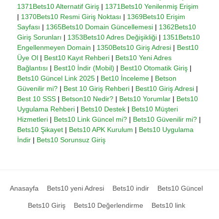
1371Bets10 Alternatif Giriş
|
1371Bets10 Yenilenmiş Erişim
|
1370Bets10 Resmi Giriş Noktası
|
1369Bets10 Erişim
Sayfası
|
1365Bets10 Domain Güncellemesi
|
1362Bets10
Giriş Sorunları
|
1353Bets10 Adres Değişikliği
|
1351Bets10
Engellenmeyen Domain
|
1350Bets10 Giriş Adresi
|
Best10
Üye Ol
|
Best10 Kayıt Rehberi
|
Bets10 Yeni Adres
Bağlantısı
|
Best10 İndir (Mobil)
|
Best10 Otomatik Giriş
|
Bets10 Güncel Link 2025
|
Bet10 İnceleme
|
Betson
Güvenilir mi?
|
Best 10 Giriş Rehberi
|
Best10 Giriş Adresi
|
Best 10 SSS
|
Betson10 Nedir?
|
Bets10 Yorumlar
|
Bets10
Uygulama Rehberi
|
Bets10 Destek
|
Bets10 Müşteri
Hizmetleri
|
Bets10 Link Güncel mi?
|
Bets10 Güvenilir mi?
|
Bets10 Şikayet
|
Bets10 APK Kurulum
|
Bets10 Uygulama
İndir
|
Bets10 Sorunsuz Giriş
Anasayfa
Bets10 yeni Adresi
Bets10 indir
Bets10 Güncel
Bets10 Giriş
Bets10 Değerlendirme
Bets10 link