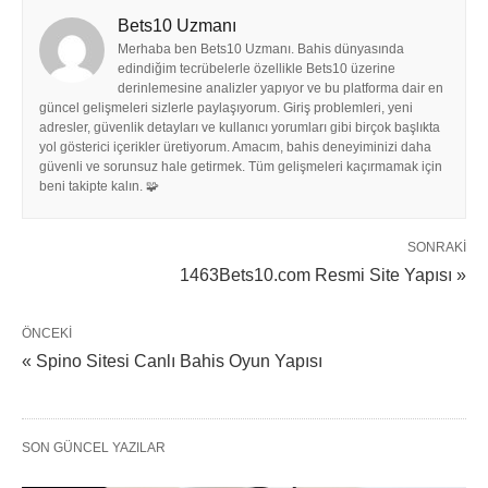
Bets10 Uzmanı
Merhaba ben Bets10 Uzmanı. Bahis dünyasında
edindiğim tecrübelerle özellikle Bets10 üzerine
derinlemesine analizler yapıyor ve bu platforma dair en
güncel gelişmeleri sizlerle paylaşıyorum. Giriş problemleri, yeni
adresler, güvenlik detayları ve kullanıcı yorumları gibi birçok başlıkta
yol gösterici içerikler üretiyorum. Amacım, bahis deneyiminizi daha
güvenli ve sorunsuz hale getirmek. Tüm gelişmeleri kaçırmamak için
beni takipte kalın. 🧩
SONRAKI
1463Bets10.com Resmi Site Yapısı »
ÖNCEKI
« Spino Sitesi Canlı Bahis Oyun Yapısı
SON GÜNCEL YAZILAR