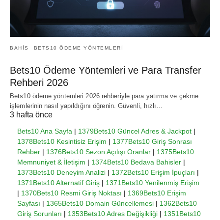
BAHIS
BETS10 ÖDEME YÖNTEMLERI
Bets10 Ödeme Yöntemleri ve Para Transfer
Rehberi 2026
Bets10 ödeme yöntemleri 2026 rehberiyle para yatırma ve çekme
işlemlerinin nasıl yapıldığını öğrenin. Güvenli, hızlı…
3 hafta önce
Bets10 Ana Sayfa
|
1379Bets10 Güncel Adres & Jackpot
|
1378Bets10 Kesintisiz Erişim
|
1377Bets10 Giriş Sonrası
Rehber
|
1376Bets10 Sezon Açılışı Oranlar
|
1375Bets10
Memnuniyet & İletişim
|
1374Bets10 Bedava Bahisler
|
1373Bets10 Deneyim Analizi
|
1372Bets10 Erişim İpuçları
|
1371Bets10 Alternatif Giriş
|
1371Bets10 Yenilenmiş Erişim
|
1370Bets10 Resmi Giriş Noktası
|
1369Bets10 Erişim
Sayfası
|
1365Bets10 Domain Güncellemesi
|
1362Bets10
Giriş Sorunları
|
1353Bets10 Adres Değişikliği
|
1351Bets10