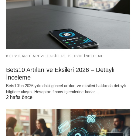
BETS10 ARTILARI VE EKSILERI
BETS10 INCELEME
Bets10 Artıları ve Eksileri 2026 – Detaylı
İnceleme
Bets10'un 2026 yılındaki güncel artıları ve eksileri hakkında detaylı
bilgilere ulaşın. Hesaptan finans işlemlerine kadar…
2 hafta önce