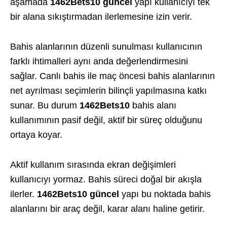
aşamada
1462Bets10 güncel
yapı kullanıcıyı tek
bir alana sıkıştırmadan ilerlemesine izin verir.
Bahis alanlarının düzenli sunulması kullanıcının
farklı ihtimalleri aynı anda değerlendirmesini
sağlar. Canlı bahis ile maç öncesi bahis alanlarının
net ayrılması seçimlerin bilinçli yapılmasına katkı
sunar. Bu durum
1462Bets10
bahis alanı
kullanımının pasif değil, aktif bir süreç olduğunu
ortaya koyar.
Aktif kullanım sırasında ekran değişimleri
kullanıcıyı yormaz. Bahis süreci doğal bir akışla
ilerler.
1462Bets10 güncel
yapı bu noktada bahis
alanlarını bir araç değil, karar alanı haline getirir.