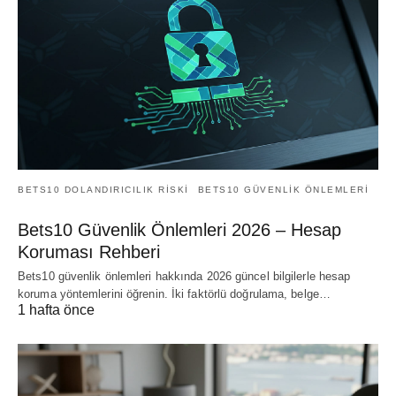
BETS10 DOLANDIRICILIK RISKI
BETS10 GÜVENLIK ÖNLEMLERI
Bets10 Güvenlik Önlemleri 2026 – Hesap
Koruması Rehberi
Bets10 güvenlik önlemleri hakkında 2026 güncel bilgilerle hesap
koruma yöntemlerini öğrenin. İki faktörlü doğrulama, belge…
1 hafta önce