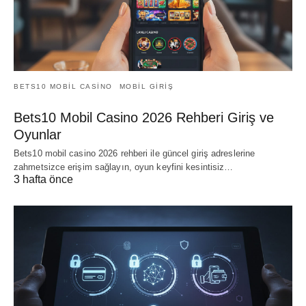
BETS10 MOBIL CASINO
MOBIL GIRIŞ
Bets10 Mobil Casino 2026 Rehberi Giriş ve
Oyunlar
Bets10 mobil casino 2026 rehberi ile güncel giriş adreslerine
zahmetsizce erişim sağlayın, oyun keyfini kesintisiz…
3 hafta önce