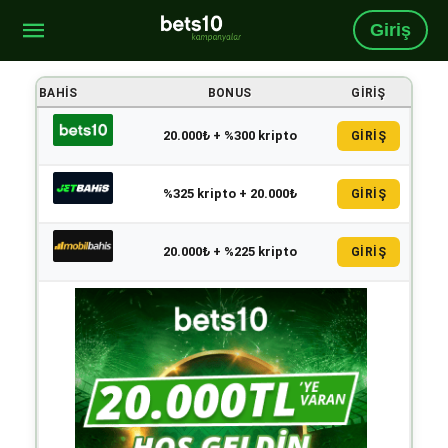
Giriş
BAHIS
BONUS
GIRIŞ
20.000₺ + %300 kripto
GİRİŞ
%325 kripto + 20.000₺
GİRİŞ
20.000₺ + %225 kripto
GİRİŞ