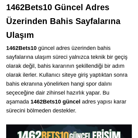
1462Bets10 Güncel Adres
Üzerinden Bahis Sayfalarına
Ulaşım
1462Bets10
güncel adres üzerinden bahis
sayfalarına ulaşım süreci yalnızca teknik bir geçiş
olarak değil, bahis kararının şekillendiği bir adım
olarak ilerler. Kullanıcı siteye giriş yaptıktan sonra
bahis ekranına yönelirken hangi spor dalını
seçeceğine dair zihinsel hazırlık yapar. Bu
aşamada
1462Bets10 güncel
adres yapısı karar
sürecini bölmeden destekler.