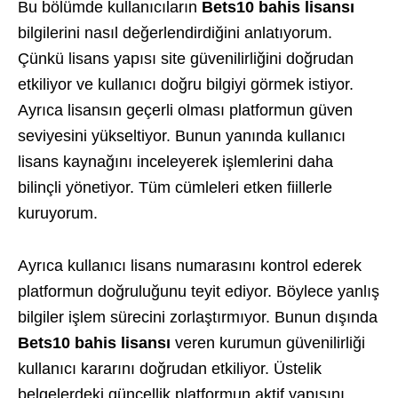
Bu bölümde kullanıcıların
Bets10 bahis lisansı
bilgilerini nasıl değerlendirdiğini anlatıyorum.
Çünkü lisans yapısı site güvenilirliğini doğrudan
etkiliyor ve kullanıcı doğru bilgiyi görmek istiyor.
Ayrıca lisansın geçerli olması platformun güven
seviyesini yükseltiyor. Bunun yanında kullanıcı
lisans kaynağını inceleyerek işlemlerini daha
bilinçli yönetiyor. Tüm cümleleri etken fiillerle
kuruyorum.
Ayrıca kullanıcı lisans numarasını kontrol ederek
platformun doğruluğunu teyit ediyor. Böylece yanlış
bilgiler işlem sürecini zorlaştırmıyor. Bunun dışında
Bets10 bahis lisansı
veren kurumun güvenilirliği
kullanıcı kararını doğrudan etkiliyor. Üstelik
belgelerdeki güncellik platformun aktif yapısını