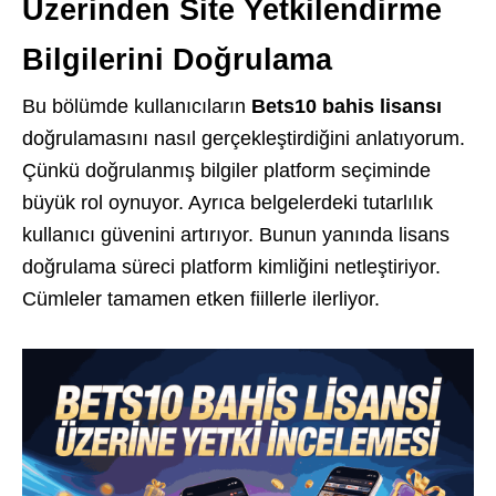
Üzerinden Site Yetkilendirme
Bilgilerini Doğrulama
Bu bölümde kullanıcıların
Bets10 bahis lisansı
doğrulamasını nasıl gerçekleştirdiğini anlatıyorum.
Çünkü doğrulanmış bilgiler platform seçiminde
büyük rol oynuyor. Ayrıca belgelerdeki tutarlılık
kullanıcı güvenini artırıyor. Bunun yanında lisans
doğrulama süreci platform kimliğini netleştiriyor.
Cümleler tamamen etken fiillerle ilerliyor.