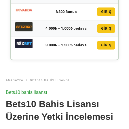
%300 Bonus
GİRİŞ
4.000₺ + 1.000₺ bedava
GİRİŞ
3.000₺ + 1.500₺ bedava
GİRİŞ
ANASAYFA
BETS10 BAHIS LISANSI
Bets10 bahis lisansı
Bets10 Bahis Lisansı
Üzerine Yetki İncelemesi