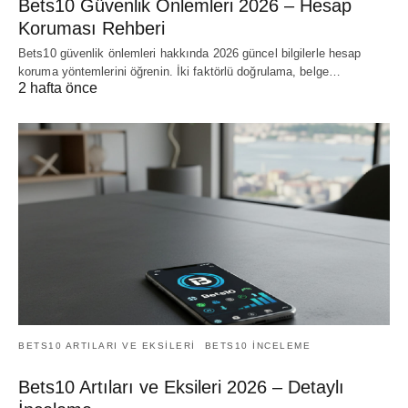
Bets10 Güvenlik Önlemleri 2026 – Hesap
Koruması Rehberi
Bets10 güvenlik önlemleri hakkında 2026 güncel bilgilerle hesap
koruma yöntemlerini öğrenin. İki faktörlü doğrulama, belge…
2 hafta önce
BETS10 ARTILARI VE EKSILERI
BETS10 INCELEME
Bets10 Artıları ve Eksileri 2026 – Detaylı