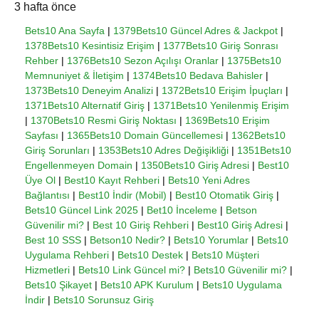
3 hafta önce
Bets10 Ana Sayfa
|
1379Bets10 Güncel Adres & Jackpot
|
1378Bets10 Kesintisiz Erişim
|
1377Bets10 Giriş Sonrası
Rehber
|
1376Bets10 Sezon Açılışı Oranlar
|
1375Bets10
Memnuniyet & İletişim
|
1374Bets10 Bedava Bahisler
|
1373Bets10 Deneyim Analizi
|
1372Bets10 Erişim İpuçları
|
1371Bets10 Alternatif Giriş
|
1371Bets10 Yenilenmiş Erişim
|
1370Bets10 Resmi Giriş Noktası
|
1369Bets10 Erişim
Sayfası
|
1365Bets10 Domain Güncellemesi
|
1362Bets10
Giriş Sorunları
|
1353Bets10 Adres Değişikliği
|
1351Bets10
Engellenmeyen Domain
|
1350Bets10 Giriş Adresi
|
Best10
Üye Ol
|
Best10 Kayıt Rehberi
|
Bets10 Yeni Adres
Bağlantısı
|
Best10 İndir (Mobil)
|
Best10 Otomatik Giriş
|
Bets10 Güncel Link 2025
|
Bet10 İnceleme
|
Betson
Güvenilir mi?
|
Best 10 Giriş Rehberi
|
Best10 Giriş Adresi
|
Best 10 SSS
|
Betson10 Nedir?
|
Bets10 Yorumlar
|
Bets10
Uygulama Rehberi
|
Bets10 Destek
|
Bets10 Müşteri
Hizmetleri
|
Bets10 Link Güncel mi?
|
Bets10 Güvenilir mi?
|
Bets10 Şikayet
|
Bets10 APK Kurulum
|
Bets10 Uygulama
İndir
|
Bets10 Sorunsuz Giriş