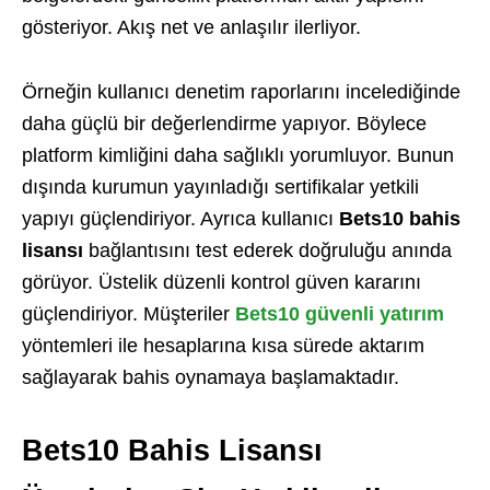
gösteriyor. Akış net ve anlaşılır ilerliyor.
Örneğin kullanıcı denetim raporlarını incelediğinde
daha güçlü bir değerlendirme yapıyor. Böylece
platform kimliğini daha sağlıklı yorumluyor. Bunun
dışında kurumun yayınladığı sertifikalar yetkili
yapıyı güçlendiriyor. Ayrıca kullanıcı
Bets10 bahis
lisansı
bağlantısını test ederek doğruluğu anında
görüyor. Üstelik düzenli kontrol güven kararını
güçlendiriyor. Müşteriler
Bets10 güvenli yatırım
yöntemleri ile hesaplarına kısa sürede aktarım
sağlayarak bahis oynamaya başlamaktadır.
Bets10 Bahis Lisansı