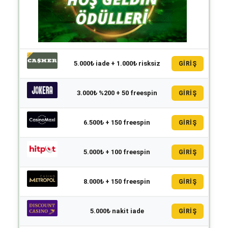
5.000₺ iade + 1.000₺ risksiz
GİRİŞ
3.000₺ %200 + 50 freespin
GİRİŞ
6.500₺ + 150 freespin
GİRİŞ
5.000₺ + 100 freespin
GİRİŞ
8.000₺ + 150 freespin
GİRİŞ
5.000₺ nakit iade
GİRİŞ