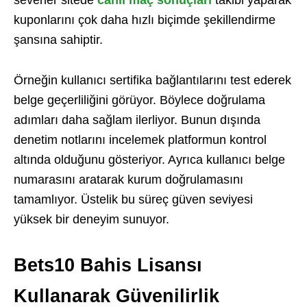
severler sitede
canlı maç sonuçları
takibi yaparak
kuponlarını çok daha hızlı biçimde şekillendirme
şansına sahiptir.
Örneğin kullanıcı sertifika bağlantılarını test ederek
belge geçerliliğini görüyor. Böylece doğrulama
adımları daha sağlam ilerliyor. Bunun dışında
denetim notlarını incelemek platformun kontrol
altında olduğunu gösteriyor. Ayrıca kullanıcı belge
numarasını aratarak kurum doğrulamasını
tamamlıyor. Üstelik bu süreç güven seviyesi
yüksek bir deneyim sunuyor.
Bets10 Bahis Lisansı
Kullanarak Güvenilirlik