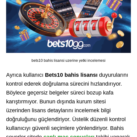
bets10 bahis lisansi uzerine yetki incelemesi
Ayrıca kullanıcı
Bets10 bahis lisansı
duyurularını
kontrol ederek doğrulama sürecini hızlandırıyor.
Böylece geçersiz belgeler süreci bozup kafa
karıştırmıyor. Bunun dışında kurum sitesi
üzerinden lisans detaylarını incelemek bilgi
doğruluğunu güçlendiriyor. Üstelik düzenli kontrol
kullanıcıyı güvenli seçimlere yönlendiriyor. Bahis