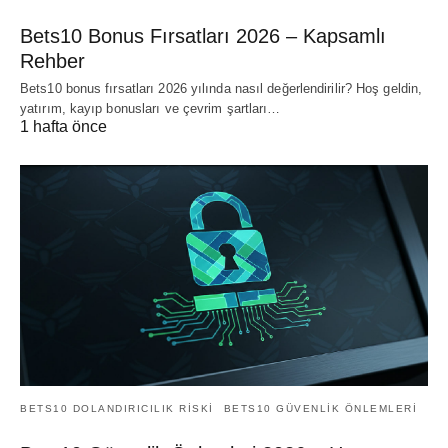
Bets10 Bonus Fırsatları 2026 – Kapsamlı
Rehber
Bets10 bonus fırsatları 2026 yılında nasıl değerlendirilir? Hoş geldin,
yatırım, kayıp bonusları ve çevrim şartları…
1 hafta önce
BETS10 DOLANDIRICILIK RISKI
BETS10 GÜVENLIK ÖNLEMLERI