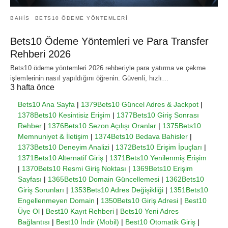
BAHIS
BETS10 ÖDEME YÖNTEMLERI
Bets10 Ödeme Yöntemleri ve Para Transfer
Rehberi 2026
Bets10 ödeme yöntemleri 2026 rehberiyle para yatırma ve çekme
işlemlerinin nasıl yapıldığını öğrenin. Güvenli, hızlı…
3 hafta önce
Bets10 Ana Sayfa
|
1379Bets10 Güncel Adres & Jackpot
|
1378Bets10 Kesintisiz Erişim
|
1377Bets10 Giriş Sonrası
Rehber
|
1376Bets10 Sezon Açılışı Oranlar
|
1375Bets10
Memnuniyet & İletişim
|
1374Bets10 Bedava Bahisler
|
1373Bets10 Deneyim Analizi
|
1372Bets10 Erişim İpuçları
|
1371Bets10 Alternatif Giriş
|
1371Bets10 Yenilenmiş Erişim
|
1370Bets10 Resmi Giriş Noktası
|
1369Bets10 Erişim
Sayfası
|
1365Bets10 Domain Güncellemesi
|
1362Bets10
Giriş Sorunları
|
1353Bets10 Adres Değişikliği
|
1351Bets10
Engellenmeyen Domain
|
1350Bets10 Giriş Adresi
|
Best10
Üye Ol
|
Best10 Kayıt Rehberi
|
Bets10 Yeni Adres
Bağlantısı
|
Best10 İndir (Mobil)
|
Best10 Otomatik Giriş
|