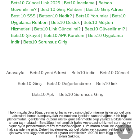
Bets10 Güncel Link 2025
|
Bet10 İnceleme
|
Betson
Güvenilir mi?
|
Best 10 Giriş Rehberi
|
Best10 Giriş Adresi
|
Best 10 SSS
|
Betson10 Nedir?
|
Bets10 Yorumlar
|
Bets10
Uygulama Rehberi
|
Bets10 Destek
|
Bets10 Müşteri
Hizmetleri
|
Bets10 Link Güncel mi?
|
Bets10 Güvenilir mi?
|
Bets10 Şikayet
|
Bets10 APK Kurulum
|
Bets10 Uygulama
İndir
|
Bets10 Sorunsuz Giriş
Anasayfa
Bets10 yeni Adresi
Bets10 indir
Bets10 Güncel
Bets10 Giriş
Bets10 Değerlendirme
Bets10 link
Bets10 Apk
Bets10 Sorunsuz Giriş
Hakkımızda Bets10gg, çevrim içi bahis ve casino platformlarına ilişkin güncel giriş
adresleri, bonus kampanyaları ve inceleme içerikleri sunan bağımsız bir bilgi
platformudur. İçeriklerimiz düzenli olarak güncellenmekte olup yalnızca bilgilendirme
amacı taşımaktadır. Bets10gg, herhangi bir bahis veya casino hizmeti sunmaz ve
hiçbir oyun platformunun resmi temsilcisi değildir. Tüm marka adları ve logolar ilgili
hak sahiplerine aittir. Detaylı incelemeler, güncel bilgiler ve kapsamlı rehber içerikler
için www.bets10gg.com adresini ziyaret edebilirsiniz. ©2026 bets10gg.com - Tüm
Hakları Saklıdır.