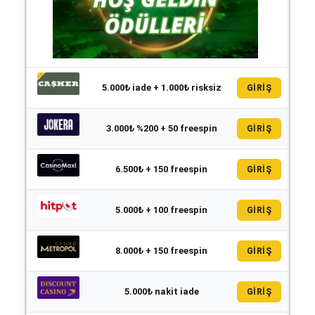
5.000₺ iade + 1.000₺ risksiz
GİRİŞ
3.000₺ %200 + 50 freespin
GİRİŞ
6.500₺ + 150 freespin
GİRİŞ
5.000₺ + 100 freespin
GİRİŞ
8.000₺ + 150 freespin
GİRİŞ
5.000₺ nakit iade
GİRİŞ