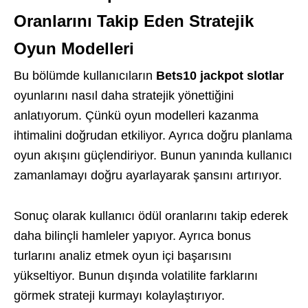
Oranlarını Takip Eden Stratejik
Oyun Modelleri
Bu bölümde kullanıcıların
Bets10 jackpot slotlar
oyunlarını nasıl daha stratejik yönettiğini
anlatıyorum. Çünkü oyun modelleri kazanma
ihtimalini doğrudan etkiliyor. Ayrıca doğru planlama
oyun akışını güçlendiriyor. Bunun yanında kullanıcı
zamanlamayı doğru ayarlayarak şansını artırıyor.
Sonuç olarak kullanıcı ödül oranlarını takip ederek
daha bilinçli hamleler yapıyor. Ayrıca bonus
turlarını analiz etmek oyun içi başarısını
yükseltiyor. Bunun dışında volatilite farklarını
görmek strateji kurmayı kolaylaştırıyor.