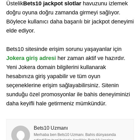
Üstelik
Bets10 jackpot slotlar
havuzunu izlemek
doğru oyuna doğru zamanda girmeyi sağlıyor.
Böylece kullanıcı daha başarılı bir jackpot deneyimi
elde ediyor.
Bets10 sitesinde erişim sorunu yaşayanlar için
Jokera giriş adresi
her zaman aktif ve hazırdır.
Yeni Jokera domain bilgilerini kullanarak
hesabınıza giriş yapabilir ve tüm oyun
seçeneklerine erişim sağlayabilirsiniz. Sitenin
sunduğu özel promosyonlar ile bahis deneyiminizi
daha keyifli hale getirmeniz mümkündür.
Bets10 Uzmanı
Merhaba ben Bets10 Uzmanı. Bahis dünyasında