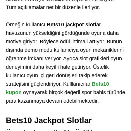
Tüm açıklamalar net bir düzenle ilerliyor.
Örneğin kullanıcı
Bets10 jackpot slotlar
havuzunun yükseldiğini gördüğünde oyuna daha
motive giriyor. Böylece ödül ihtimali artıyor. Bunun
dışında demo modu kullanıcıya oyun mekaniklerini
öğrenme imkanı veriyor. Ayrıca slot grafikleri oyun
deneyimini daha keyifli hale getiriyor. Üstelik
kullanıcı oyun içi geri dönüşleri takip ederek
stratejisini güçlendiriyor. Kulllanıcılar
Bets10
kupon
oynayarak birçok değerli spor bahis türünde
para kazanmaya devam edebilmektedir.
Bets10 Jackpot Slotlar