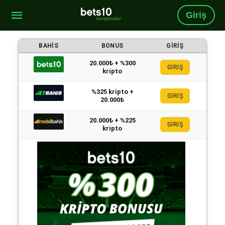
Giriş
BAHIS
BONUS
GIRIŞ
20.000₺ + %300
GİRİŞ
kripto
%325 kripto +
GİRİŞ
20.000₺
20.000₺ + %225
GİRİŞ
kripto