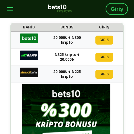
Giriş
BAHIS
BONUS
GIRIŞ
20.000₺ + %300
GİRİŞ
kripto
%325 kripto +
GİRİŞ
20.000₺
20.000₺ + %225
GİRİŞ
kripto