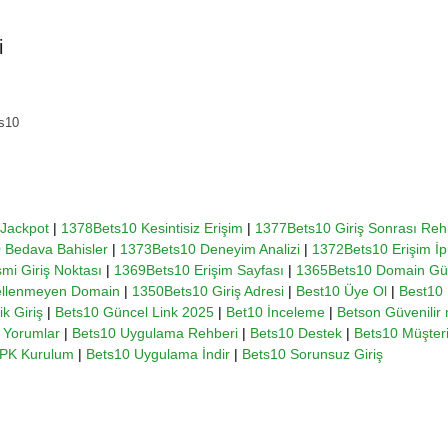
i
ts10
Jackpot
|
1378Bets10 Kesintisiz Erişim
|
1377Bets10 Giriş Sonrası Reh
 Bedava Bahisler
|
1373Bets10 Deneyim Analizi
|
1372Bets10 Erişim İp
i Giriş Noktası
|
1369Bets10 Erişim Sayfası
|
1365Bets10 Domain Gü
ellenmeyen Domain
|
1350Bets10 Giriş Adresi
|
Best10 Üye Ol
|
Best10 
k Giriş
|
Bets10 Güncel Link 2025
|
Bet10 İnceleme
|
Betson Güvenilir
 Yorumlar
|
Bets10 Uygulama Rehberi
|
Bets10 Destek
|
Bets10 Müşteri
APK Kurulum
|
Bets10 Uygulama İndir
|
Bets10 Sorunsuz Giriş