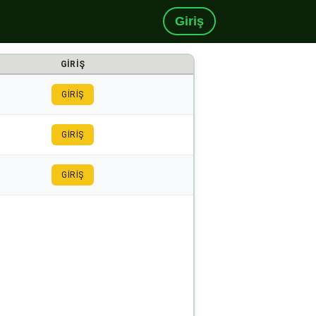
Giriş
GIRIŞ
GİRİŞ
GİRİŞ
GİRİŞ