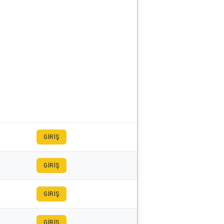
GİRİŞ
GİRİŞ
GİRİŞ
GİRİŞ