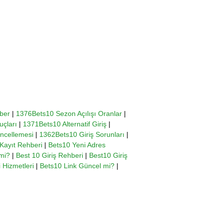
ber
|
1376Bets10 Sezon Açılışı Oranlar
|
uçları
|
1371Bets10 Alternatif Giriş
|
ncellemesi
|
1362Bets10 Giriş Sorunları
|
Kayıt Rehberi
|
Bets10 Yeni Adres
 mi?
|
Best 10 Giriş Rehberi
|
Best10 Giriş
 Hizmetleri
|
Bets10 Link Güncel mi?
|