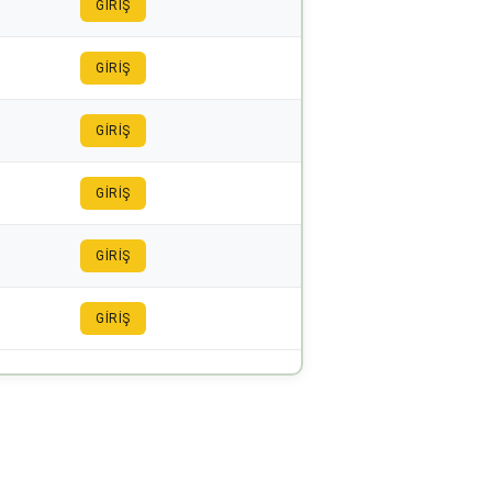
GİRİŞ
GİRİŞ
GİRİŞ
GİRİŞ
GİRİŞ
GİRİŞ