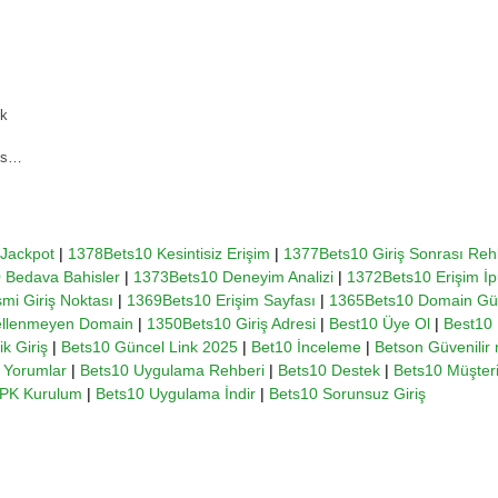
ık
his…
Jackpot
|
1378Bets10 Kesintisiz Erişim
|
1377Bets10 Giriş Sonrası Reh
 Bedava Bahisler
|
1373Bets10 Deneyim Analizi
|
1372Bets10 Erişim İp
i Giriş Noktası
|
1369Bets10 Erişim Sayfası
|
1365Bets10 Domain Gü
ellenmeyen Domain
|
1350Bets10 Giriş Adresi
|
Best10 Üye Ol
|
Best10 
k Giriş
|
Bets10 Güncel Link 2025
|
Bet10 İnceleme
|
Betson Güvenilir
 Yorumlar
|
Bets10 Uygulama Rehberi
|
Bets10 Destek
|
Bets10 Müşteri
APK Kurulum
|
Bets10 Uygulama İndir
|
Bets10 Sorunsuz Giriş