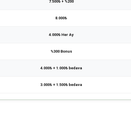
7.500₺ + %200
8.000₺
4.000₺ Her Ay
%300 Bonus
4.000₺ + 1.000₺ bedava
3.000₺ + 1.500₺ bedava