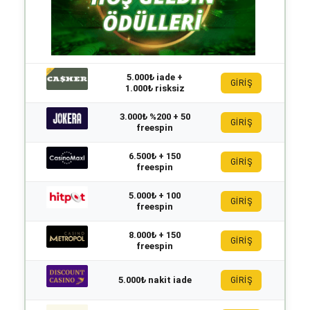
5.000₺ iade +
GİRİŞ
1.000₺ risksiz
3.000₺ %200 + 50
GİRİŞ
freespin
6.500₺ + 150
GİRİŞ
freespin
5.000₺ + 100
GİRİŞ
freespin
8.000₺ + 150
GİRİŞ
freespin
5.000₺ nakit iade
GİRİŞ