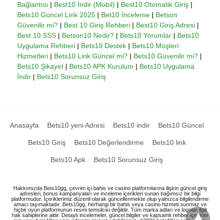
Bağlantısı
|
Best10 İndir (Mobil)
|
Best10 Otomatik Giriş
|
Bets10 Güncel Link 2025
|
Bet10 İnceleme
|
Betson
Güvenilir mi?
|
Best 10 Giriş Rehberi
|
Best10 Giriş Adresi
|
Best 10 SSS
|
Betson10 Nedir?
|
Bets10 Yorumlar
|
Bets10
Uygulama Rehberi
|
Bets10 Destek
|
Bets10 Müşteri
Hizmetleri
|
Bets10 Link Güncel mi?
|
Bets10 Güvenilir mi?
|
Bets10 Şikayet
|
Bets10 APK Kurulum
|
Bets10 Uygulama
İndir
|
Bets10 Sorunsuz Giriş
Anasayfa
Bets10 yeni Adresi
Bets10 indir
Bets10 Güncel
Bets10 Giriş
Bets10 Değerlendirme
Bets10 link
Bets10 Apk
Bets10 Sorunsuz Giriş
Hakkımızda Bets10gg, çevrim içi bahis ve casino platformlarına ilişkin güncel giriş
adresleri, bonus kampanyaları ve inceleme içerikleri sunan bağımsız bir bilgi
platformudur. İçeriklerimiz düzenli olarak güncellenmekte olup yalnızca bilgilendirme
amacı taşımaktadır. Bets10gg, herhangi bir bahis veya casino hizmeti sunmaz ve
hiçbir oyun platformunun resmi temsilcisi değildir. Tüm marka adları ve logolar ilgili
hak sahiplerine aittir. Detaylı incelemeler, güncel bilgiler ve kapsamlı rehber içerikler