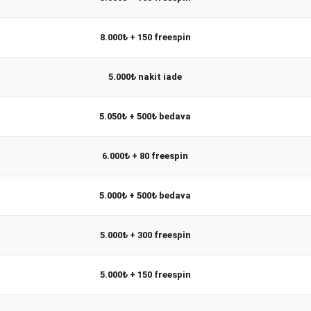
8.000₺ + 150 freespin
5.000₺ nakit iade
5.050₺ + 500₺ bedava
6.000₺ + 80 freespin
5.000₺ + 500₺ bedava
5.000₺ + 300 freespin
5.000₺ + 150 freespin