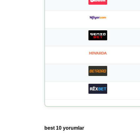
best 10 yorumlar