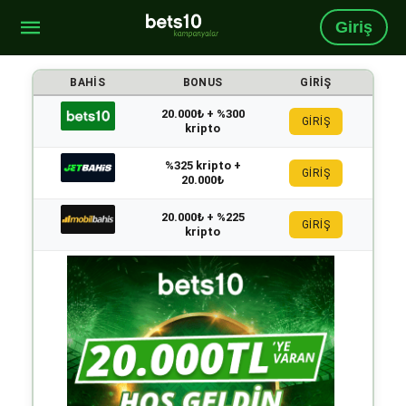
Giriş
BAHIS
BONUS
GIRIŞ
20.000₺ + %300
GİRİŞ
kripto
%325 kripto +
GİRİŞ
20.000₺
20.000₺ + %225
GİRİŞ
kripto