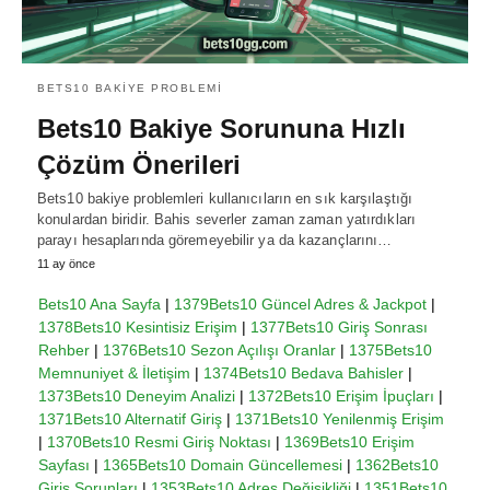
BETS10 BAKIYE PROBLEMI
Bets10 Bakiye Sorununa Hızlı
Çözüm Önerileri
Bets10 bakiye problemleri kullanıcıların en sık karşılaştığı
konulardan biridir. Bahis severler zaman zaman yatırdıkları
parayı hesaplarında göremeyebilir ya da kazançlarını…
11 ay önce
Bets10 Ana Sayfa
|
1379Bets10 Güncel Adres & Jackpot
|
1378Bets10 Kesintisiz Erişim
|
1377Bets10 Giriş Sonrası
Rehber
|
1376Bets10 Sezon Açılışı Oranlar
|
1375Bets10
Memnuniyet & İletişim
|
1374Bets10 Bedava Bahisler
|
1373Bets10 Deneyim Analizi
|
1372Bets10 Erişim İpuçları
|
1371Bets10 Alternatif Giriş
|
1371Bets10 Yenilenmiş Erişim
|
1370Bets10 Resmi Giriş Noktası
|
1369Bets10 Erişim
Sayfası
|
1365Bets10 Domain Güncellemesi
|
1362Bets10
Giriş Sorunları
|
1353Bets10 Adres Değişikliği
|
1351Bets10