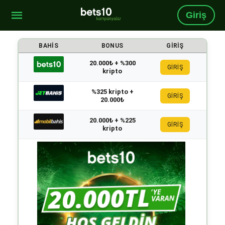
Giriş
BAHIS
BONUS
GIRIŞ
20.000₺ + %300
GİRİŞ
kripto
%325 kripto +
GİRİŞ
20.000₺
20.000₺ + %225
GİRİŞ
kripto