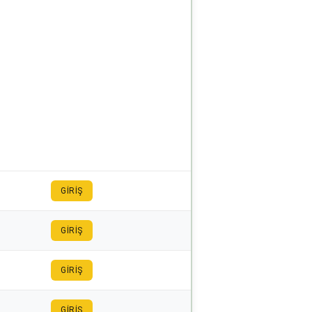
GİRİŞ
GİRİŞ
GİRİŞ
GİRİŞ