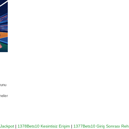
runu
meler
Jackpot
|
1378Bets10 Kesintisiz Erişim
|
1377Bets10 Giriş Sonrası Reh