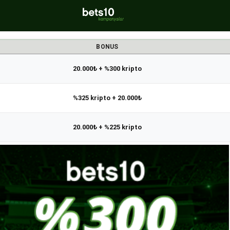
BONUS
20.000₺ + %300 kripto
%325 kripto + 20.000₺
20.000₺ + %225 kripto