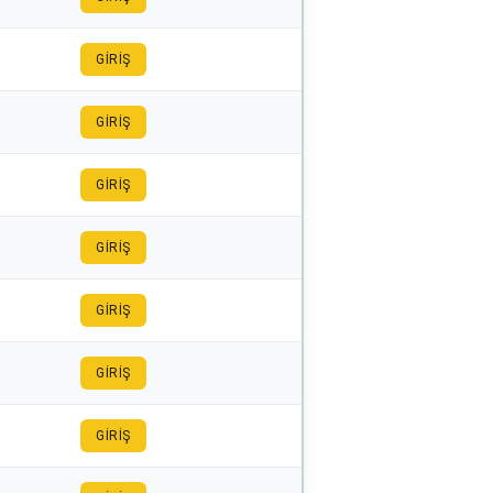
GİRİŞ
GİRİŞ
GİRİŞ
GİRİŞ
GİRİŞ
GİRİŞ
GİRİŞ