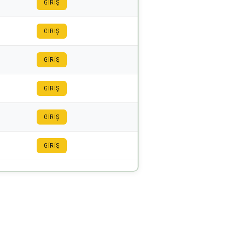
GİRİŞ
GİRİŞ
GİRİŞ
GİRİŞ
GİRİŞ
GİRİŞ