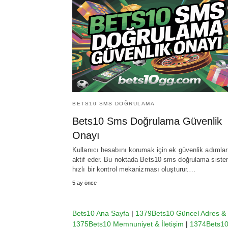
BETS10 SMS DOĞRULAMA
Bets10 Sms Doğrulama Güvenlik
Onayı
Kullanıcı hesabını korumak için ek güvenlik adımlar
aktif eder. Bu noktada Bets10 sms doğrulama siste
hızlı bir kontrol mekanizması oluşturur.…
5 ay önce
Bets10 Ana Sayfa
|
1379Bets10 Güncel Adres & 
1375Bets10 Memnuniyet & İletişim
|
1374Bets10