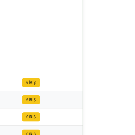
GİRİŞ
GİRİŞ
GİRİŞ
GİRİŞ