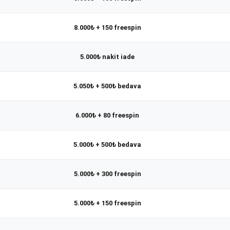
8.000₺ + 150 freespin
5.000₺ nakit iade
5.050₺ + 500₺ bedava
6.000₺ + 80 freespin
5.000₺ + 500₺ bedava
5.000₺ + 300 freespin
5.000₺ + 150 freespin