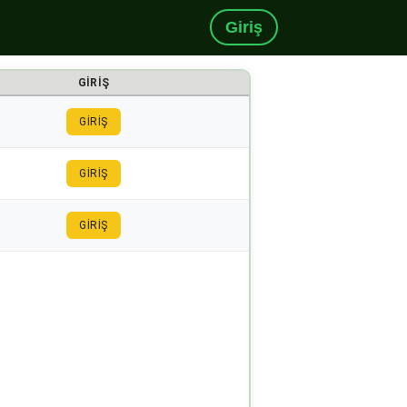
Giriş
GIRIŞ
GİRİŞ
GİRİŞ
GİRİŞ