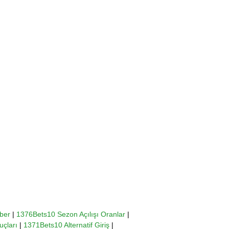
ber
|
1376Bets10 Sezon Açılışı Oranlar
|
uçları
|
1371Bets10 Alternatif Giriş
|