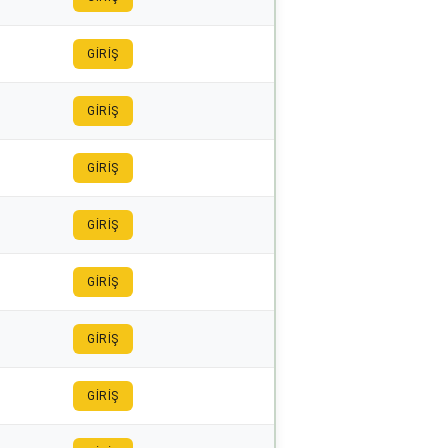
GİRİŞ
GİRİŞ
GİRİŞ
GİRİŞ
GİRİŞ
GİRİŞ
GİRİŞ