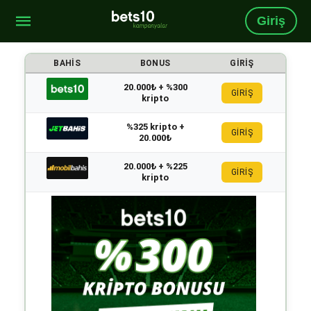
Giriş
BAHIS
BONUS
GIRIŞ
20.000₺ + %300
GİRİŞ
kripto
%325 kripto +
GİRİŞ
20.000₺
20.000₺ + %225
GİRİŞ
kripto