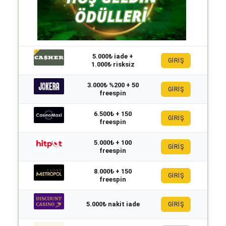
5.000₺ iade +
GİRİŞ
1.000₺ risksiz
3.000₺ %200 + 50
GİRİŞ
freespin
6.500₺ + 150
GİRİŞ
freespin
5.000₺ + 100
GİRİŞ
freespin
8.000₺ + 150
GİRİŞ
freespin
5.000₺ nakit iade
GİRİŞ