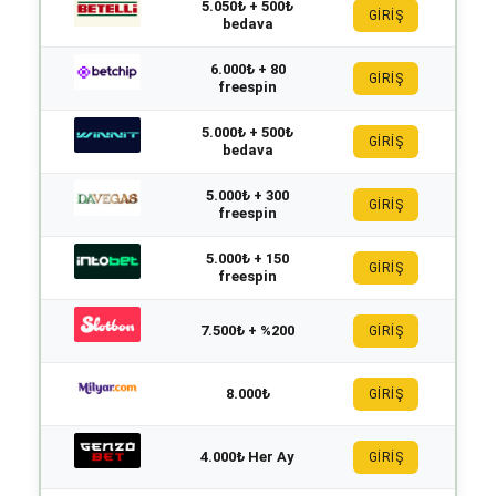
5.050₺ + 500₺
GİRİŞ
bedava
6.000₺ + 80
GİRİŞ
freespin
5.000₺ + 500₺
GİRİŞ
bedava
5.000₺ + 300
GİRİŞ
freespin
5.000₺ + 150
GİRİŞ
freespin
7.500₺ + %200
GİRİŞ
8.000₺
GİRİŞ
4.000₺ Her Ay
GİRİŞ