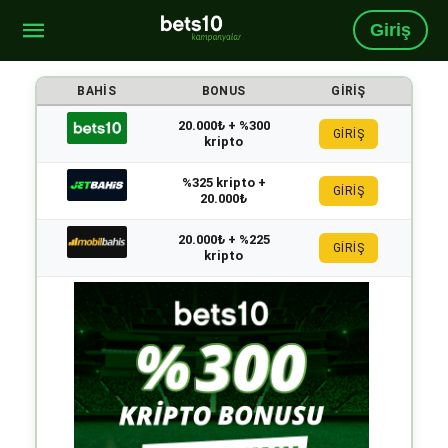
Giriş
BAHIS
BONUS
GIRIŞ
20.000₺ + %300
GİRİŞ
kripto
%325 kripto +
GİRİŞ
20.000₺
20.000₺ + %225
GİRİŞ
kripto