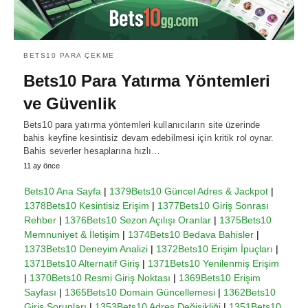
BETS10 PARA ÇEKME
Bets10 Para Yatırma Yöntemleri
ve Güvenlik
Bets10 para yatırma yöntemleri kullanıcıların site üzerinde
bahis keyfine kesintisiz devam edebilmesi için kritik rol oynar.
Bahis severler hesaplarına hızlı…
11 ay önce
Bets10 Ana Sayfa
|
1379Bets10 Güncel Adres & Jackpot
|
1378Bets10 Kesintisiz Erişim
|
1377Bets10 Giriş Sonrası
Rehber
|
1376Bets10 Sezon Açılışı Oranlar
|
1375Bets10
Memnuniyet & İletişim
|
1374Bets10 Bedava Bahisler
|
1373Bets10 Deneyim Analizi
|
1372Bets10 Erişim İpuçları
|
1371Bets10 Alternatif Giriş
|
1371Bets10 Yenilenmiş Erişim
|
1370Bets10 Resmi Giriş Noktası
|
1369Bets10 Erişim
Sayfası
|
1365Bets10 Domain Güncellemesi
|
1362Bets10
Giriş Sorunları
|
1353Bets10 Adres Değişikliği
|
1351Bets10