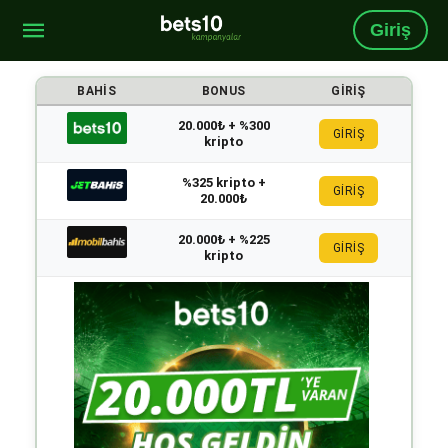
Giriş
BAHIS
BONUS
GIRIŞ
20.000₺ + %300
GİRİŞ
kripto
%325 kripto +
GİRİŞ
20.000₺
20.000₺ + %225
GİRİŞ
kripto