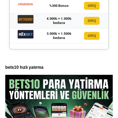
%300 Bonus
GİRİŞ
4.000₺ + 1.000₺
GİRİŞ
bedava
3.000₺ + 1.500₺
GİRİŞ
bedava
bets10 hızlı yatırma