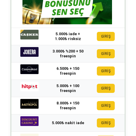
5.000₺ iade +
GİRİŞ
1.000₺ risksiz
3.000₺ %200 + 50
GİRİŞ
freespin
6.500₺ + 150
GİRİŞ
freespin
5.000₺ + 100
GİRİŞ
freespin
8.000₺ + 150
GİRİŞ
freespin
5.000₺ nakit iade
GİRİŞ