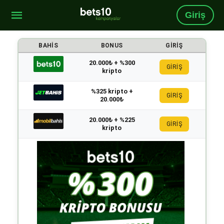
Giriş
BAHIS
BONUS
GIRIŞ
20.000₺ + %300
GİRİŞ
kripto
%325 kripto +
GİRİŞ
20.000₺
20.000₺ + %225
GİRİŞ
kripto