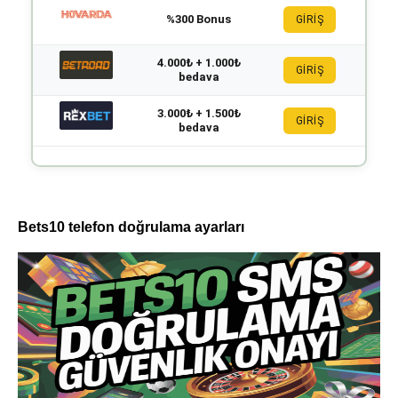
%300 Bonus
GİRİŞ
4.000₺ + 1.000₺
GİRİŞ
bedava
3.000₺ + 1.500₺
GİRİŞ
bedava
Bets10 telefon doğrulama ayarları