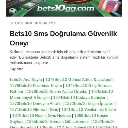
BETS10 SMS DOĞRULAMA
Bets10 Sms Doğrulama Güvenlik
Onayı
Kullanıcı hesabını korumak için ek güvenlik adımlarını aktif
eder. Bu noktada Bets10 sms doğrulama sistemi hızlı bir kontrol
mekanizması oluşturur.…
5 ay önce
Bets10 Ana Sayfa
|
1379Bets10 Güncel Adres & Jackpot
|
1378Bets10 Kesintisiz Erişim
|
1377Bets10 Giriş Sonrası
Rehber
|
1376Bets10 Sezon Açılışı Oranlar
|
1375Bets10
Memnuniyet & İletişim
|
1374Bets10 Bedava Bahisler
|
1373Bets10 Deneyim Analizi
|
1372Bets10 Erişim İpuçları
|
1371Bets10 Alternatif Giriş
|
1371Bets10 Yenilenmiş Erişim
|
1370Bets10 Resmi Giriş Noktası
|
1369Bets10 Erişim
Sayfası
|
1365Bets10 Domain Güncellemesi
|
1362Bets10
Giriş Sorunları
|
1353Bets10 Adres Değişikliği
|
1351Bets10