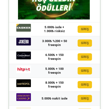
5.000₺ iade +
GİRİŞ
1.000₺ risksiz
3.000₺ %200 + 50
GİRİŞ
freespin
6.500₺ + 150
GİRİŞ
freespin
5.000₺ + 100
GİRİŞ
freespin
8.000₺ + 150
GİRİŞ
freespin
5.000₺ nakit iade
GİRİŞ