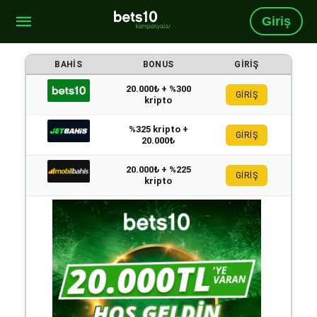
Giriş
BAHIS
BONUS
GIRIŞ
20.000₺ + %300
GİRİŞ
kripto
%325 kripto +
GİRİŞ
20.000₺
20.000₺ + %225
GİRİŞ
kripto