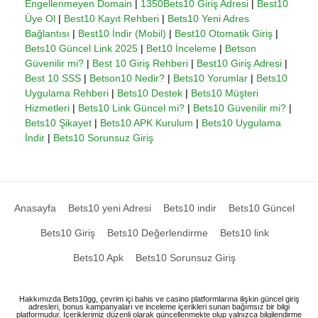
Engellenmeyen Domain
|
1350Bets10 Giriş Adresi
|
Best10
Üye Ol
|
Best10 Kayıt Rehberi
|
Bets10 Yeni Adres
Bağlantısı
|
Best10 İndir (Mobil)
|
Best10 Otomatik Giriş
|
Bets10 Güncel Link 2025
|
Bet10 İnceleme
|
Betson
Güvenilir mi?
|
Best 10 Giriş Rehberi
|
Best10 Giriş Adresi
|
Best 10 SSS
|
Betson10 Nedir?
|
Bets10 Yorumlar
|
Bets10
Uygulama Rehberi
|
Bets10 Destek
|
Bets10 Müşteri
Hizmetleri
|
Bets10 Link Güncel mi?
|
Bets10 Güvenilir mi?
|
Bets10 Şikayet
|
Bets10 APK Kurulum
|
Bets10 Uygulama
İndir
|
Bets10 Sorunsuz Giriş
Anasayfa
Bets10 yeni Adresi
Bets10 indir
Bets10 Güncel
Bets10 Giriş
Bets10 Değerlendirme
Bets10 link
Bets10 Apk
Bets10 Sorunsuz Giriş
Hakkımızda Bets10gg, çevrim içi bahis ve casino platformlarına ilişkin güncel giriş
adresleri, bonus kampanyaları ve inceleme içerikleri sunan bağımsız bir bilgi
platformudur. İçeriklerimiz düzenli olarak güncellenmekte olup yalnızca bilgilendirme