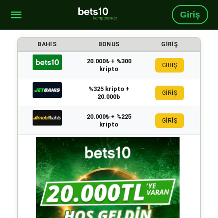
Giriş
BAHIS
BONUS
GIRIŞ
20.000₺ + %300
GİRİŞ
kripto
%325 kripto +
GİRİŞ
20.000₺
20.000₺ + %225
GİRİŞ
kripto