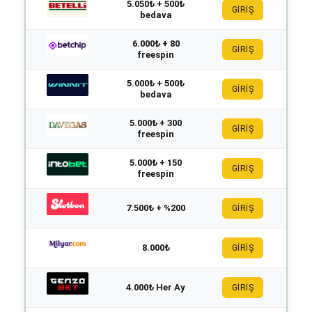
5.050₺ + 500₺
GİRİŞ
bedava
6.000₺ + 80
GİRİŞ
freespin
5.000₺ + 500₺
GİRİŞ
bedava
5.000₺ + 300
GİRİŞ
freespin
5.000₺ + 150
GİRİŞ
freespin
7.500₺ + %200
GİRİŞ
8.000₺
GİRİŞ
4.000₺ Her Ay
GİRİŞ