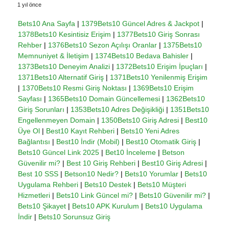
1 yıl önce
Bets10 Ana Sayfa
|
1379Bets10 Güncel Adres & Jackpot
|
1378Bets10 Kesintisiz Erişim
|
1377Bets10 Giriş Sonrası
Rehber
|
1376Bets10 Sezon Açılışı Oranlar
|
1375Bets10
Memnuniyet & İletişim
|
1374Bets10 Bedava Bahisler
|
1373Bets10 Deneyim Analizi
|
1372Bets10 Erişim İpuçları
|
1371Bets10 Alternatif Giriş
|
1371Bets10 Yenilenmiş Erişim
|
1370Bets10 Resmi Giriş Noktası
|
1369Bets10 Erişim
Sayfası
|
1365Bets10 Domain Güncellemesi
|
1362Bets10
Giriş Sorunları
|
1353Bets10 Adres Değişikliği
|
1351Bets10
Engellenmeyen Domain
|
1350Bets10 Giriş Adresi
|
Best10
Üye Ol
|
Best10 Kayıt Rehberi
|
Bets10 Yeni Adres
Bağlantısı
|
Best10 İndir (Mobil)
|
Best10 Otomatik Giriş
|
Bets10 Güncel Link 2025
|
Bet10 İnceleme
|
Betson
Güvenilir mi?
|
Best 10 Giriş Rehberi
|
Best10 Giriş Adresi
|
Best 10 SSS
|
Betson10 Nedir?
|
Bets10 Yorumlar
|
Bets10
Uygulama Rehberi
|
Bets10 Destek
|
Bets10 Müşteri
Hizmetleri
|
Bets10 Link Güncel mi?
|
Bets10 Güvenilir mi?
|
Bets10 Şikayet
|
Bets10 APK Kurulum
|
Bets10 Uygulama
İndir
|
Bets10 Sorunsuz Giriş