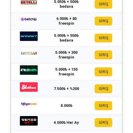
5.050₺ + 500₺
GİRİŞ
bedava
6.000₺ + 80
GİRİŞ
freespin
5.000₺ + 500₺
GİRİŞ
bedava
5.000₺ + 300
GİRİŞ
freespin
5.000₺ + 150
GİRİŞ
freespin
7.500₺ + %200
GİRİŞ
8.000₺
GİRİŞ
4.000₺ Her Ay
GİRİŞ