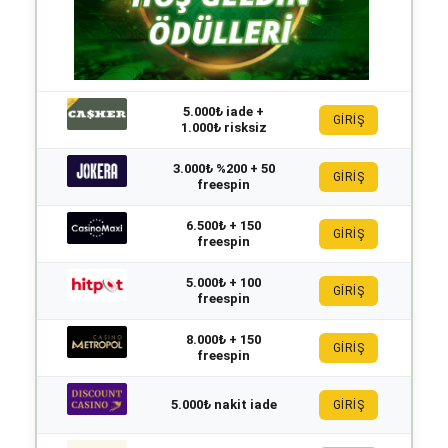
5.000₺ iade +
GİRİŞ
1.000₺ risksiz
3.000₺ %200 + 50
GİRİŞ
freespin
6.500₺ + 150
GİRİŞ
freespin
5.000₺ + 100
GİRİŞ
freespin
8.000₺ + 150
GİRİŞ
freespin
5.000₺ nakit iade
GİRİŞ