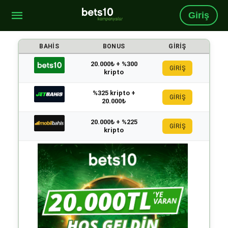
Giriş
BAHIS
BONUS
GIRIŞ
20.000₺ + %300
GİRİŞ
kripto
%325 kripto +
GİRİŞ
20.000₺
20.000₺ + %225
GİRİŞ
kripto