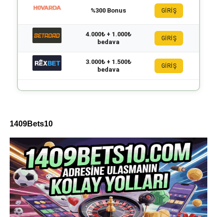
%300 Bonus
GİRİŞ
4.000₺ + 1.000₺
GİRİŞ
bedava
3.000₺ + 1.500₺
GİRİŞ
bedava
1409Bets10