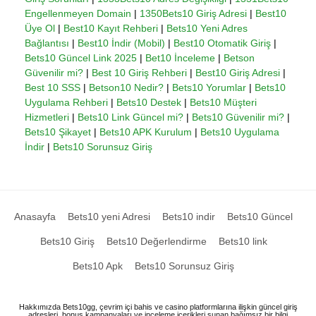
Engellenmeyen Domain
|
1350Bets10 Giriş Adresi
|
Best10
Üye Ol
|
Best10 Kayıt Rehberi
|
Bets10 Yeni Adres
Bağlantısı
|
Best10 İndir (Mobil)
|
Best10 Otomatik Giriş
|
Bets10 Güncel Link 2025
|
Bet10 İnceleme
|
Betson
Güvenilir mi?
|
Best 10 Giriş Rehberi
|
Best10 Giriş Adresi
|
Best 10 SSS
|
Betson10 Nedir?
|
Bets10 Yorumlar
|
Bets10
Uygulama Rehberi
|
Bets10 Destek
|
Bets10 Müşteri
Hizmetleri
|
Bets10 Link Güncel mi?
|
Bets10 Güvenilir mi?
|
Bets10 Şikayet
|
Bets10 APK Kurulum
|
Bets10 Uygulama
İndir
|
Bets10 Sorunsuz Giriş
Anasayfa
Bets10 yeni Adresi
Bets10 indir
Bets10 Güncel
Bets10 Giriş
Bets10 Değerlendirme
Bets10 link
Bets10 Apk
Bets10 Sorunsuz Giriş
Hakkımızda Bets10gg, çevrim içi bahis ve casino platformlarına ilişkin güncel giriş
adresleri, bonus kampanyaları ve inceleme içerikleri sunan bağımsız bir bilgi