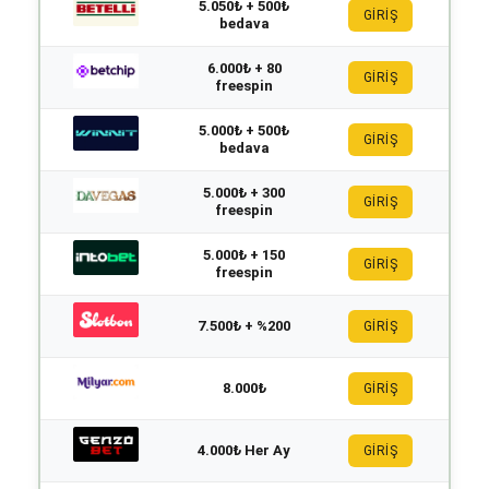
5.050₺ + 500₺
GİRİŞ
bedava
6.000₺ + 80
GİRİŞ
freespin
5.000₺ + 500₺
GİRİŞ
bedava
5.000₺ + 300
GİRİŞ
freespin
5.000₺ + 150
GİRİŞ
freespin
7.500₺ + %200
GİRİŞ
8.000₺
GİRİŞ
4.000₺ Her Ay
GİRİŞ