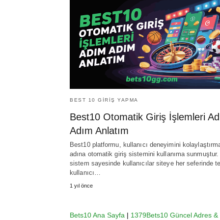
BEST 10 GIRIŞ YAPMA
Best10 Otomatik Giriş İşlemleri A
Adım Anlatım
Best10 platformu, kullanıcı deneyimini kolaylaştırm
adına otomatik giriş sistemini kullanıma sunmuştur.
sistem sayesinde kullanıcılar siteye her seferinde t
kullanıcı…
1 yıl önce
Bets10 Ana Sayfa
|
1379Bets10 Güncel Adres & 