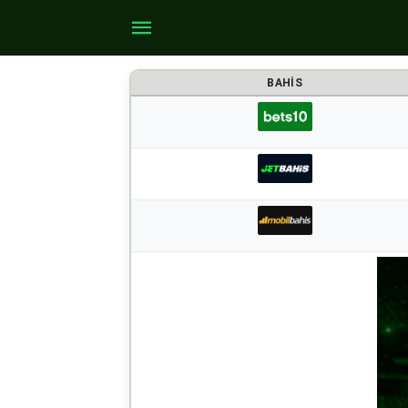
BAHIS