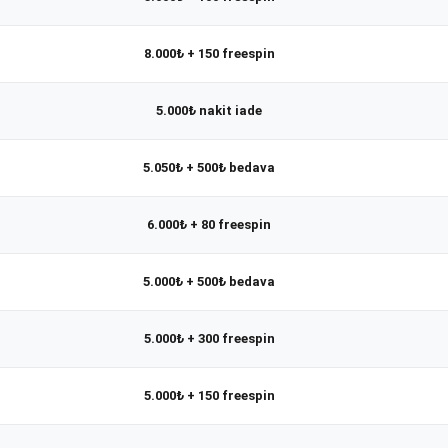
8.000₺ + 150 freespin
5.000₺ nakit iade
5.050₺ + 500₺ bedava
6.000₺ + 80 freespin
5.000₺ + 500₺ bedava
5.000₺ + 300 freespin
5.000₺ + 150 freespin