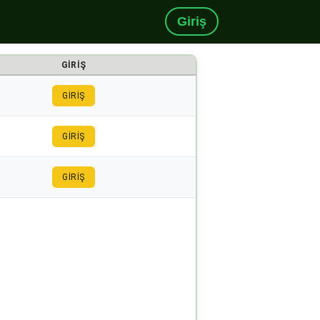
Giriş
GIRIŞ
GİRİŞ
GİRİŞ
GİRİŞ