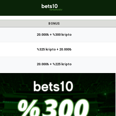
BONUS
20.000₺ + %300 kripto
%325 kripto + 20.000₺
20.000₺ + %225 kripto