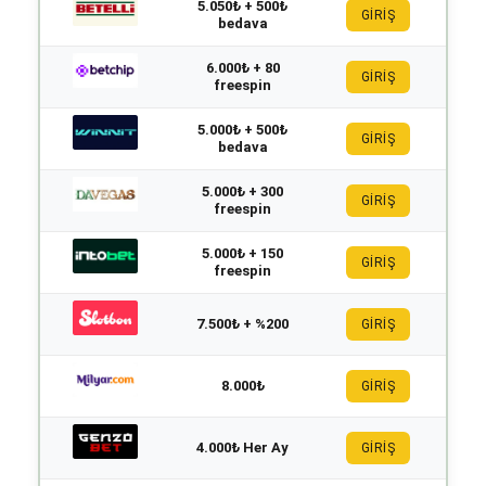
5.050₺ + 500₺
GİRİŞ
bedava
6.000₺ + 80
GİRİŞ
freespin
5.000₺ + 500₺
GİRİŞ
bedava
5.000₺ + 300
GİRİŞ
freespin
5.000₺ + 150
GİRİŞ
freespin
7.500₺ + %200
GİRİŞ
8.000₺
GİRİŞ
4.000₺ Her Ay
GİRİŞ