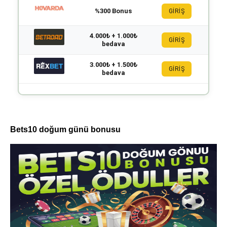
%300 Bonus
GİRİŞ
4.000₺ + 1.000₺
GİRİŞ
bedava
3.000₺ + 1.500₺
GİRİŞ
bedava
Bets10 doğum günü bonusu