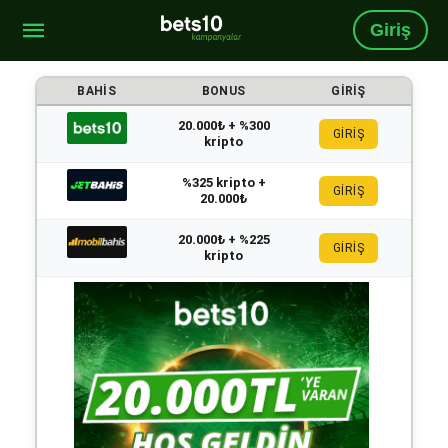
Giriş
BAHIS
BONUS
GIRIŞ
20.000₺ + %300
GİRİŞ
kripto
%325 kripto +
GİRİŞ
20.000₺
20.000₺ + %225
GİRİŞ
kripto