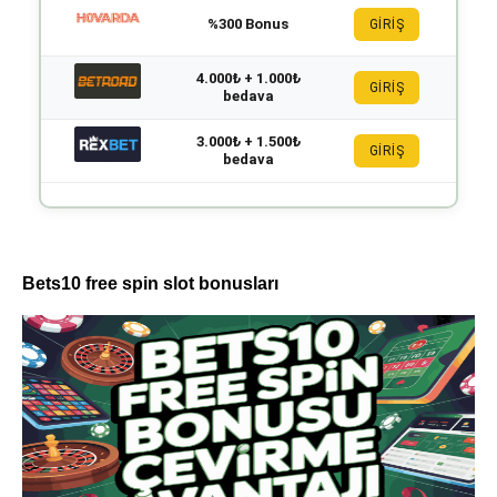
%300 Bonus
GİRİŞ
4.000₺ + 1.000₺
GİRİŞ
bedava
3.000₺ + 1.500₺
GİRİŞ
bedava
Bets10 free spin slot bonusları