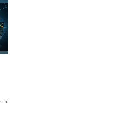
erini