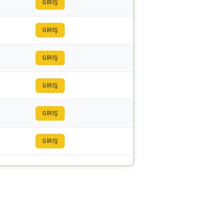
GİRİŞ
GİRİŞ
GİRİŞ
GİRİŞ
GİRİŞ
GİRİŞ