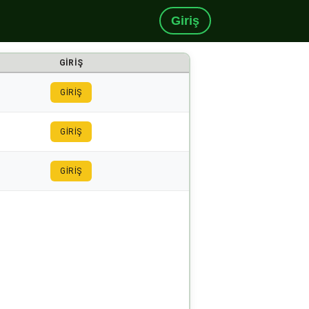
Giriş
GIRIŞ
GİRİŞ
GİRİŞ
GİRİŞ