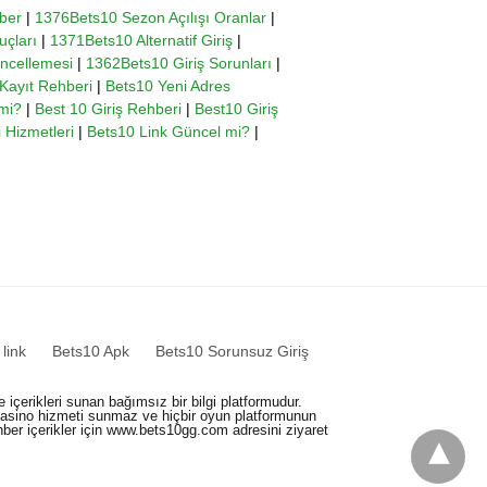
ber
|
1376Bets10 Sezon Açılışı Oranlar
|
uçları
|
1371Bets10 Alternatif Giriş
|
ncellemesi
|
1362Bets10 Giriş Sorunları
|
Kayıt Rehberi
|
Bets10 Yeni Adres
 mi?
|
Best 10 Giriş Rehberi
|
Best10 Giriş
 Hizmetleri
|
Bets10 Link Güncel mi?
|
link
Bets10 Apk
Bets10 Sorunsuz Giriş
içerikleri sunan bağımsız bir bilgi platformudur.
 casino hizmeti sunmaz ve hiçbir oyun platformunun
rehber içerikler için www.bets10gg.com adresini ziyaret