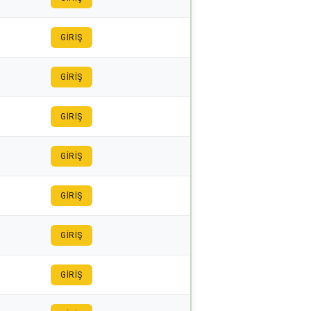
GİRİŞ
GİRİŞ
GİRİŞ
GİRİŞ
GİRİŞ
GİRİŞ
GİRİŞ