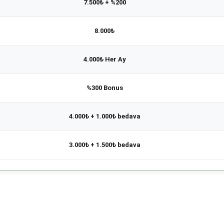
7.500₺ + %200
8.000₺
4.000₺ Her Ay
%300 Bonus
4.000₺ + 1.000₺ bedava
3.000₺ + 1.500₺ bedava