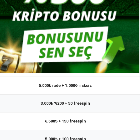
5.000₺ iade + 1.000₺ risksiz
3.000₺ %200 + 50 freespin
6.500₺ + 150 freespin
5.000₺ + 100 freespin