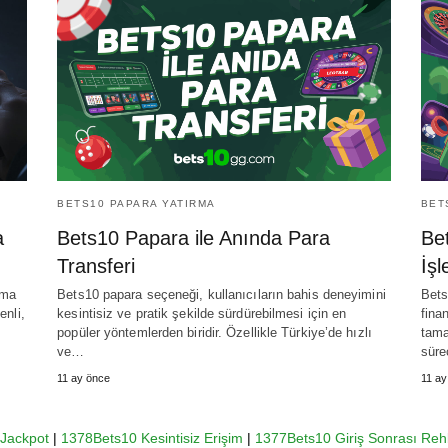
BETS10 PAPARA YATIRMA
BET
a
Bets10 Papara ile Anında Para
Be
Transferi
İş
rma
Bets10 papara seçeneği, kullanıcıların bahis deneyimini
Bets
enli,
kesintisiz ve pratik şekilde sürdürebilmesi için en
fina
popüler yöntemlerden biridir. Özellikle Türkiye’de hızlı
tama
ve…
süre
11 ay önce
11 ay
Jackpot
|
1378Bets10 Kesintisiz Erişim
|
1377Bets10 Giriş Sonrası Reh