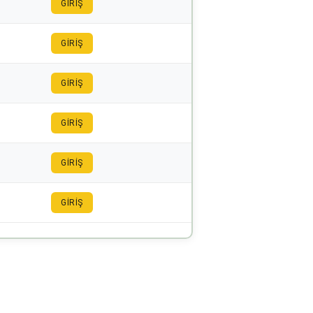
GİRİŞ
GİRİŞ
GİRİŞ
GİRİŞ
GİRİŞ
GİRİŞ