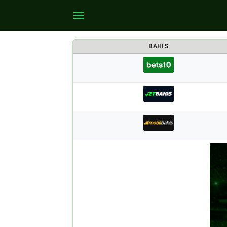
BAHIS