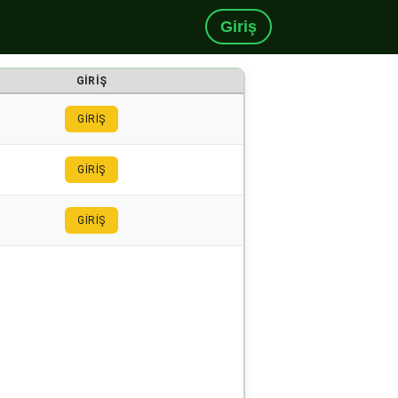
Giriş
GIRIŞ
GİRİŞ
GİRİŞ
GİRİŞ