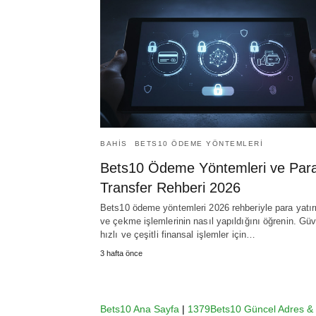
BAHIS
BETS10 ÖDEME YÖNTEMLERI
Bets10 Ödeme Yöntemleri ve Par
Transfer Rehberi 2026
Bets10 ödeme yöntemleri 2026 rehberiyle para yatı
ve çekme işlemlerinin nasıl yapıldığını öğrenin. Güv
hızlı ve çeşitli finansal işlemler için…
3 hafta önce
Bets10 Ana Sayfa
|
1379Bets10 Güncel Adres & 