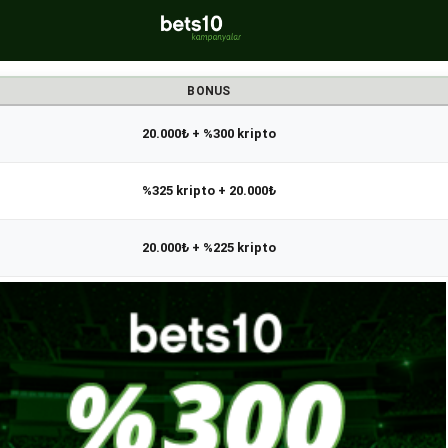
BONUS
20.000₺ + %300 kripto
%325 kripto + 20.000₺
20.000₺ + %225 kripto