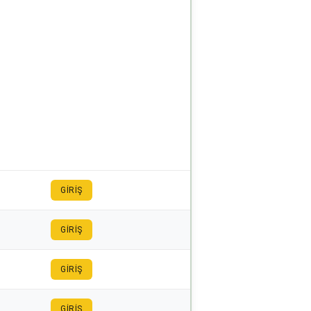
GİRİŞ
GİRİŞ
GİRİŞ
GİRİŞ