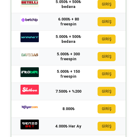
5.050₺ + 500₺
GİRİŞ
bedava
6.000₺ + 80
GİRİŞ
freespin
5.000₺ + 500₺
GİRİŞ
bedava
5.000₺ + 300
GİRİŞ
freespin
5.000₺ + 150
GİRİŞ
freespin
7.500₺ + %200
GİRİŞ
8.000₺
GİRİŞ
4.000₺ Her Ay
GİRİŞ