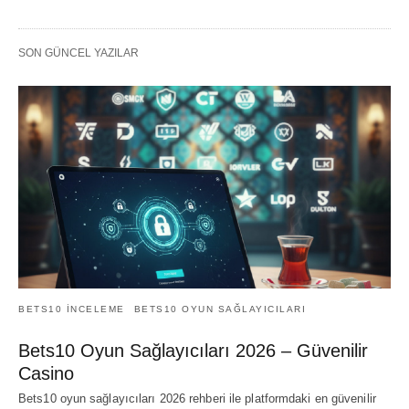
SON GÜNCEL YAZILAR
BETS10 INCELEME
BETS10 OYUN SAĞLAYICILARI
Bets10 Oyun Sağlayıcıları 2026 – Güvenilir
Casino
Bets10 oyun sağlayıcıları 2026 rehberi ile platformdaki en güvenilir