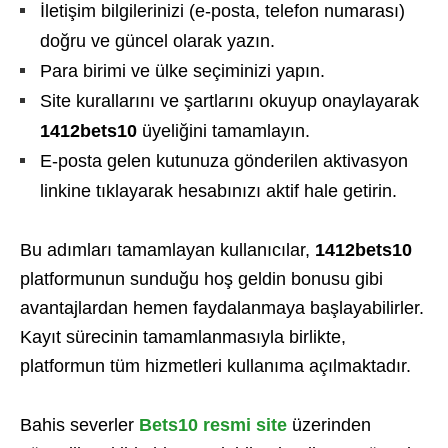
İletişim bilgilerinizi (e-posta, telefon numarası)
doğru ve güncel olarak yazın.
Para birimi ve ülke seçiminizi yapın.
Site kurallarını ve şartlarını okuyup onaylayarak
1412bets10
üyeliğini tamamlayın.
E-posta gelen kutunuza gönderilen aktivasyon
linkine tıklayarak hesabınızı aktif hale getirin.
Bu adımları tamamlayan kullanıcılar,
1412bets10
platformunun sunduğu hoş geldin bonusu gibi
avantajlardan hemen faydalanmaya başlayabilirler.
Kayıt sürecinin tamamlanmasıyla birlikte,
platformun tüm hizmetleri kullanıma açılmaktadır.
Bahis severler
Bets10 resmi site
üzerinden