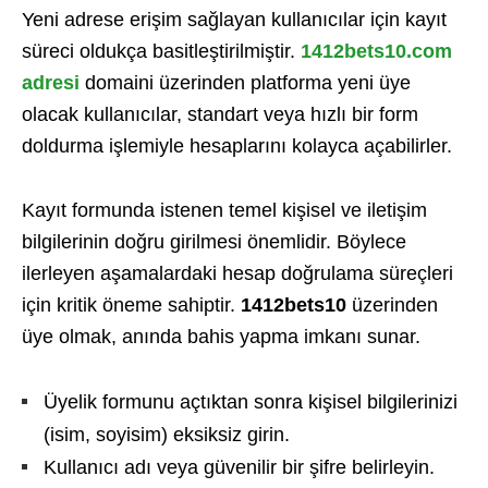
Yeni adrese erişim sağlayan kullanıcılar için kayıt
süreci oldukça basitleştirilmiştir.
1412bets10.com
adresi
domaini üzerinden platforma yeni üye
olacak kullanıcılar, standart veya hızlı bir form
doldurma işlemiyle hesaplarını kolayca açabilirler.
Kayıt formunda istenen temel kişisel ve iletişim
bilgilerinin doğru girilmesi önemlidir. Böylece
ilerleyen aşamalardaki hesap doğrulama süreçleri
için kritik öneme sahiptir.
1412bets10
üzerinden
üye olmak, anında bahis yapma imkanı sunar.
Üyelik formunu açtıktan sonra kişisel bilgilerinizi
(isim, soyisim) eksiksiz girin.
Kullanıcı adı veya güvenilir bir şifre belirleyin.