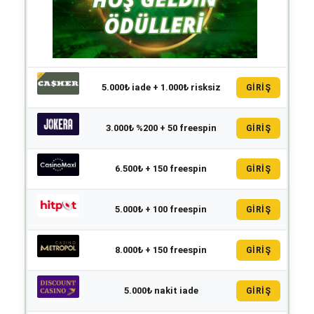
5.000₺ iade + 1.000₺ risksiz
GİRİŞ
3.000₺ %200 + 50 freespin
GİRİŞ
6.500₺ + 150 freespin
GİRİŞ
5.000₺ + 100 freespin
GİRİŞ
8.000₺ + 150 freespin
GİRİŞ
5.000₺ nakit iade
GİRİŞ