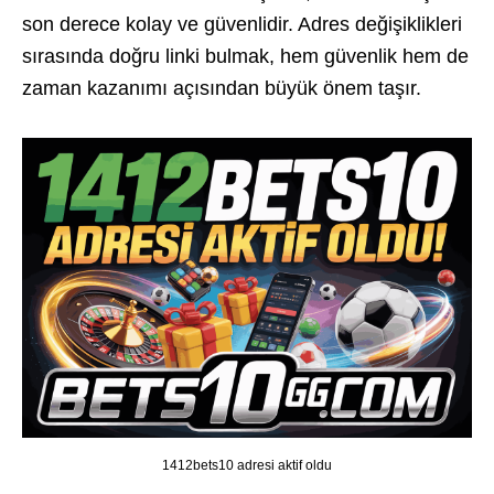
son derece kolay ve güvenlidir. Adres değişiklikleri
sırasında doğru linki bulmak, hem güvenlik hem de
zaman kazanımı açısından büyük önem taşır.
1412bets10 adresi aktif oldu