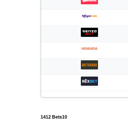
1412 Bets10