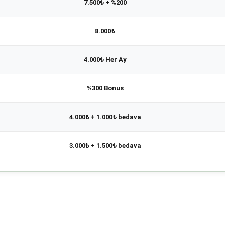
7.500₺ + %200
8.000₺
4.000₺ Her Ay
%300 Bonus
4.000₺ + 1.000₺ bedava
3.000₺ + 1.500₺ bedava