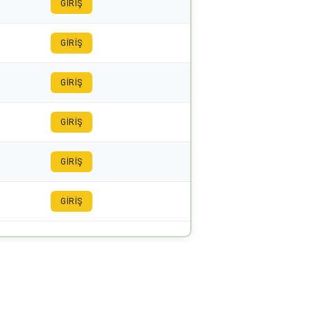
GİRİŞ
GİRİŞ
GİRİŞ
GİRİŞ
GİRİŞ
GİRİŞ