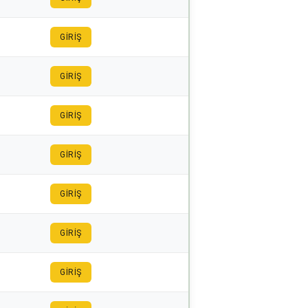
GİRİŞ
GİRİŞ
GİRİŞ
GİRİŞ
GİRİŞ
GİRİŞ
GİRİŞ