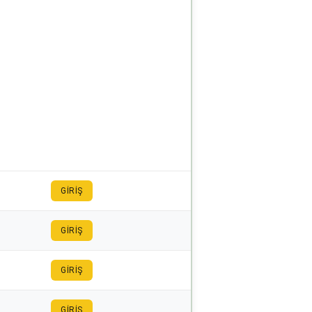
GİRİŞ
GİRİŞ
GİRİŞ
GİRİŞ