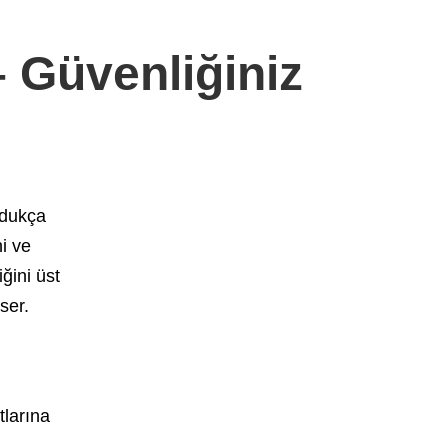
– Güvenliğiniz
ldukça
ni ve
ğini üst
ser.
tlarına