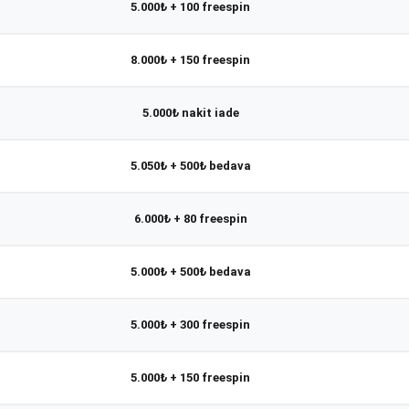
5.000₺ + 100 freespin
8.000₺ + 150 freespin
5.000₺ nakit iade
5.050₺ + 500₺ bedava
6.000₺ + 80 freespin
5.000₺ + 500₺ bedava
5.000₺ + 300 freespin
5.000₺ + 150 freespin