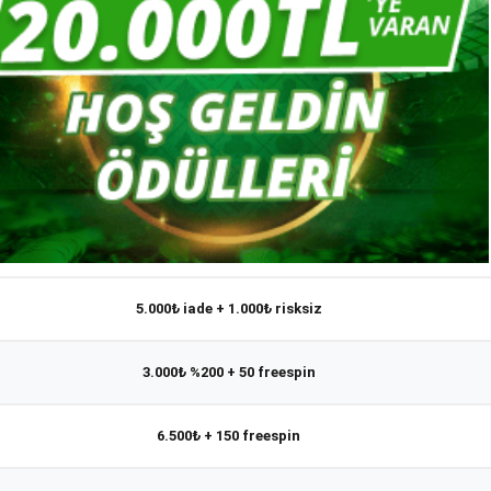
5.000₺ iade + 1.000₺ risksiz
3.000₺ %200 + 50 freespin
6.500₺ + 150 freespin