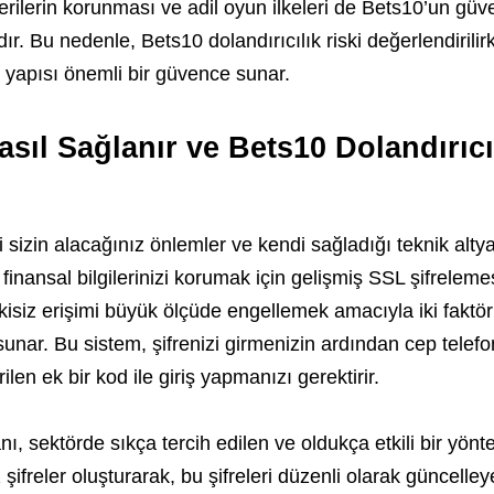
 verilerin korunması ve adil oyun ilkeleri de Bets10’un güv
dır. Bu nedenle, Bets10 dolandırıcılık riski değerlendirilir
i yapısı önemli bir güvence sunar.
sıl Sağlanır ve Bets10 Dolandırıcı
 sizin alacağınız önlemler ve kendi sağladığı teknik alty
 finansal bilgilerinizi korumak için gelişmiş SSL şifreleme
tkisiz erişimi büyük ölçüde engellemek amacıyla iki faktör
nar. Bu sistem, şifrenizi girmenizin ardından cep telef
en ek bir kod ile giriş yapmanızı gerektirir.
ı, sektörde sıkça tercih edilen ve oldukça etkili bir yönt
 şifreler oluşturarak, bu şifreleri düzenli olarak güncelle