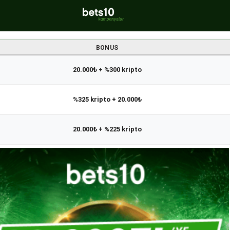
BONUS
20.000₺ + %300 kripto
%325 kripto + 20.000₺
20.000₺ + %225 kripto