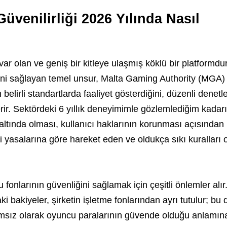
üvenilirliği 2026 Yılında Nasıl
ar olan ve geniş bir kitleye ulaşmış köklü bir platformdu
iğini sağlayan temel unsur, Malta Gaming Authority (MGA)
 belirli standartlarda faaliyet gösterdiğini, düzenli denetl
erir. Sektördeki 6 yıllık deneyimimle gözlemlediğim kadarı
 altında olması, kullanıcı haklarının korunması açısından
 yasalarına göre hareket eden ve oldukça sıkı kuralları o
 fonlarının güvenliğini sağlamak için çeşitli önlemler alır
i bakiyeler, şirketin işletme fonlarından ayrı tutulur; bu 
msız olarak oyuncu paralarının güvende olduğu anlamına 