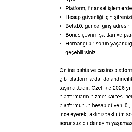
Platform, finansal işlemlerde
Hesap güvenliği için şifrenizi
Bets10, güncel giriş adresin
Bonus çevrim şartları ve para
Herhangi bir sorun yaşandığı
geçebilirsiniz.
Online bahis ve casino platfor
gibi platformlarda “dolandırıcılı
taşımaktadır. Özellikle 2026 yıl
platformların hizmet kalitesi 
platformunun hesap güvenliği, f
inceleyerek, aklınızdaki tüm so
sorunsuz bir deneyim yaşamasın