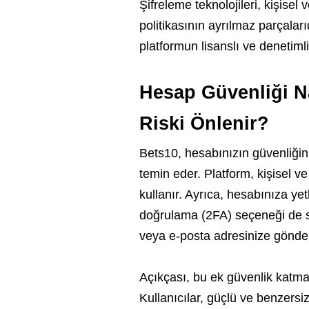
Şifreleme teknolojileri, kişisel
politikasının ayrılmaz parçaları
platformun lisanslı ve denetiml
Hesap Güvenliği Na
Riski Önlenir?
Bets10, hesabınızın güvenliğini
temin eder. Platform, kişisel ve
kullanır. Ayrıca, hesabınıza ye
doğrulama (2FA) seçeneği de su
veya e-posta adresinize gönderil
Açıkçası, bu ek güvenlik katman
Kullanıcılar, güçlü ve benzersiz