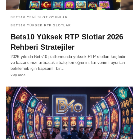
BETS10 YENI SLOT OYUNLARI
BETS10 YÜKSEK RTP SLOTLAR
Bets10 Yüksek RTP Slotlar 2026
Rehberi Stratejiler
2026 yılında Bets10 platformunda yüksek RTP slotları keşfedin
ve kazancınızı artıracak stratejileri öğrenin. En verimli oyunları
belirlemek için kapsamlı bir…
2 ay önce