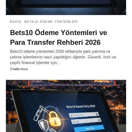
BAHIS
BETS10 ÖDEME YÖNTEMLERI
Bets10 Ödeme Yöntemleri ve
Para Transfer Rehberi 2026
Bets10 ödeme yöntemleri 2026 rehberiyle para yatırma ve
çekme işlemlerinin nasıl yapıldığını öğrenin. Güvenli, hızlı ve
çeşitli finansal işlemler için…
3 hafta önce