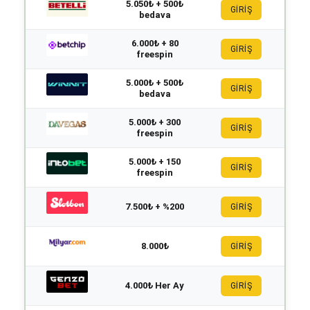
5.050₺ + 500₺
GİRİŞ
bedava
6.000₺ + 80
GİRİŞ
freespin
5.000₺ + 500₺
GİRİŞ
bedava
5.000₺ + 300
GİRİŞ
freespin
5.000₺ + 150
GİRİŞ
freespin
7.500₺ + %200
GİRİŞ
8.000₺
GİRİŞ
4.000₺ Her Ay
GİRİŞ