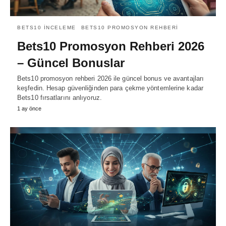
BETS10 INCELEME
BETS10 PROMOSYON REHBERI
Bets10 Promosyon Rehberi 2026
– Güncel Bonuslar
Bets10 promosyon rehberi 2026 ile güncel bonus ve avantajları
keşfedin. Hesap güvenliğinden para çekme yöntemlerine kadar
Bets10 fırsatlarını anlıyoruz.
1 ay önce