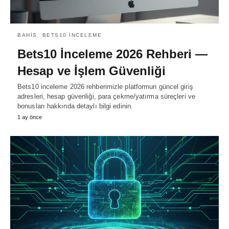
BAHIS
BETS10 INCELEME
Bets10 İnceleme 2026 Rehberi —
Hesap ve İşlem Güvenliği
Bets10 inceleme 2026 rehberimizle platformun güncel giriş
adresleri, hesap güvenliği, para çekme/yatırma süreçleri ve
bonusları hakkında detaylı bilgi edinin.
1 ay önce