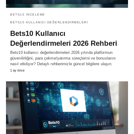
BETS10 INCELEME
BETS10 KULLANICI DEĞERLENDIRMELERI
Bets10 Kullanıcı
Değerlendirmeleri 2026 Rehberi
Bets10 kullanıcı değerlendirmeleri 2026 yılında platformun
güvenilirliğini, para çekme/yatırma süreçlerini ve bonuslarını
nasıl etkiliyor? Detaylı rehberimizle güncel bilgilere ulaşın.
1 ay önce