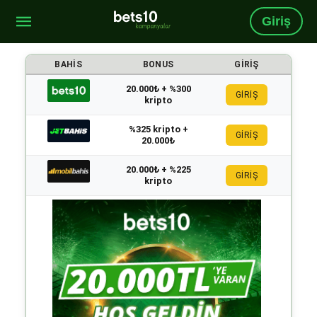
Giriş
BAHIS
BONUS
GIRIŞ
20.000₺ + %300
GİRİŞ
kripto
%325 kripto +
GİRİŞ
20.000₺
20.000₺ + %225
GİRİŞ
kripto