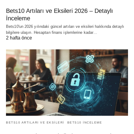
Bets10 Artıları ve Eksileri 2026 – Detaylı
İnceleme
Bets10'un 2026 yılındaki güncel artıları ve eksileri hakkında detaylı
bilgilere ulaşın. Hesaptan finans işlemlerine kadar…
2 hafta önce
BETS10 ARTILARI VE EKSILERI
BETS10 INCELEME