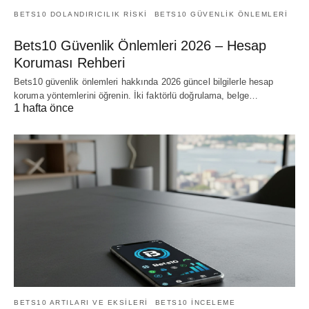
BETS10 DOLANDIRICILIK RISKI
BETS10 GÜVENLIK ÖNLEMLERI
Bets10 Güvenlik Önlemleri 2026 – Hesap
Koruması Rehberi
Bets10 güvenlik önlemleri hakkında 2026 güncel bilgilerle hesap
koruma yöntemlerini öğrenin. İki faktörlü doğrulama, belge…
1 hafta önce
BETS10 ARTILARI VE EKSILERI
BETS10 INCELEME