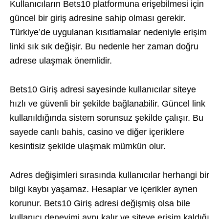
Kullanıcıların Bets10 platformuna erişebilmesi için
güncel bir giriş adresine sahip olması gerekir.
Türkiye’de uygulanan kısıtlamalar nedeniyle erişim
linki sık sık değişir. Bu nedenle her zaman doğru
adrese ulaşmak önemlidir.
Bets10 Giriş adresi sayesinde kullanıcılar siteye
hızlı ve güvenli bir şekilde bağlanabilir. Güncel link
kullanıldığında sistem sorunsuz şekilde çalışır. Bu
sayede canlı bahis, casino ve diğer içeriklere
kesintisiz şekilde ulaşmak mümkün olur.
Adres değişimleri sırasında kullanıcılar herhangi bir
bilgi kaybı yaşamaz. Hesaplar ve içerikler aynen
korunur. Bets10 Giriş adresi değişmiş olsa bile
kullanıcı deneyimi aynı kalır ve siteye erişim kaldığı