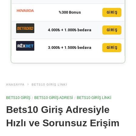
%300 Bonus
GİRİŞ
4.000₺ + 1.000₺ bedava
GİRİŞ
3.000₺ + 1.500₺ bedava
GİRİŞ
ANASAYFA
BETS10 GIRIŞ LINKI
BETS10 GIRIŞ
BETS10 GIRIŞ ADRESI
BETS10 GIRIŞ LINKI
Bets10 Giriş Adresiyle
Hızlı ve Sorunsuz Erişim