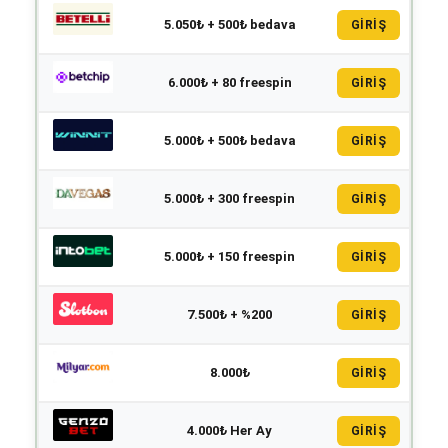
5.050₺ + 500₺ bedava
GİRİŞ
6.000₺ + 80 freespin
GİRİŞ
5.000₺ + 500₺ bedava
GİRİŞ
5.000₺ + 300 freespin
GİRİŞ
5.000₺ + 150 freespin
GİRİŞ
7.500₺ + %200
GİRİŞ
8.000₺
GİRİŞ
4.000₺ Her Ay
GİRİŞ