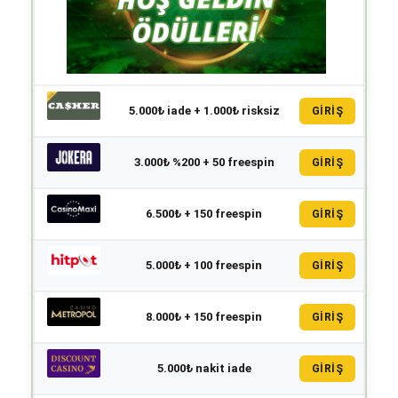
5.000₺ iade + 1.000₺ risksiz
GİRİŞ
3.000₺ %200 + 50 freespin
GİRİŞ
6.500₺ + 150 freespin
GİRİŞ
5.000₺ + 100 freespin
GİRİŞ
8.000₺ + 150 freespin
GİRİŞ
5.000₺ nakit iade
GİRİŞ