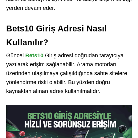
yerden devam eder.
Bets10 Giriş Adresi Nasıl
Kullanılır?
Güncel
Bets10
Giriş adresi doğrudan tarayıcıya
yazılarak erişim sağlanabilir. Arama motorları
üzerinden ulaşılmaya çalışıldığında sahte sitelere
yönlendirme riski olabilir. Bu yüzden doğru
kaynaktan alınan adres kullanılmalıdır.