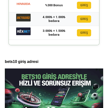
%300 Bonus
GİRİŞ
4.000₺ + 1.000₺
GİRİŞ
bedava
3.000₺ + 1.500₺
GİRİŞ
bedava
bets10 giriş adresi