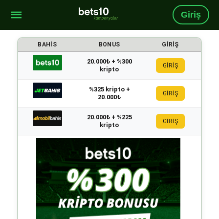
Giriş
BAHIS
BONUS
GIRIŞ
20.000₺ + %300
GİRİŞ
kripto
%325 kripto +
GİRİŞ
20.000₺
20.000₺ + %225
GİRİŞ
kripto