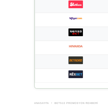
ANASAYFA
BETS10 PROMOSYON REHBERI