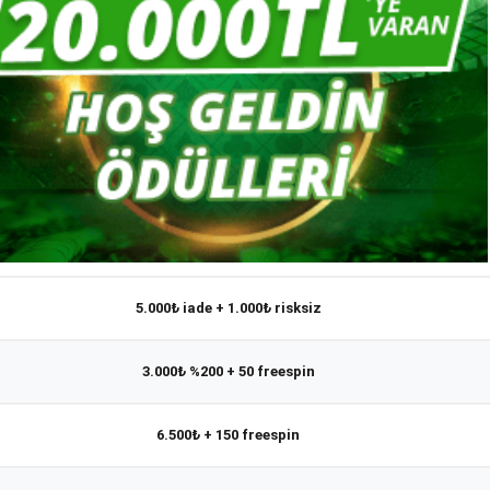
5.000₺ iade + 1.000₺ risksiz
3.000₺ %200 + 50 freespin
6.500₺ + 150 freespin