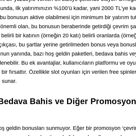
sunda, ilk yatırımınızın %100’ü kadar, yani 2000 TL’ye k
bu bonusun aktive olabilmesi için minimum bir yatırım tut
a önemli olan, bu bonusun beraberinde getirdiği çevrim şart
irli bir katının (örneğin 20 katı) belirli oranlarda (örne
Açıkçası, bu şartlar yerine getirilmeden bonus veya bonus
nun yanında, bazı hoş geldin paketleri, bedava bahis ve
lenebilir. Bu ek avantajlar, kullanıcıların platformu ve oyu
r fırsattır. Özellikle slot oyunları için verilen free spinler
 sunar.
 Bedava Bahis ve Diğer Promosyo
oş geldin bonusları sunmuyor. Eğer bir promosyon ‘çevri