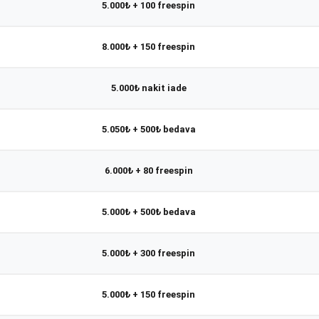
5.000₺ + 100 freespin
8.000₺ + 150 freespin
5.000₺ nakit iade
5.050₺ + 500₺ bedava
6.000₺ + 80 freespin
5.000₺ + 500₺ bedava
5.000₺ + 300 freespin
5.000₺ + 150 freespin