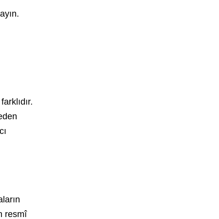
ayın.
arklıdır.
neden
cı
ların
un resmî