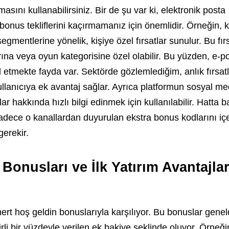
sını kullanabilirsiniz. Bir de şu var ki, elektronik posta
 bonus tekliflerini kaçırmamanız için önemlidir. Örneğin, 
egmentlerine yönelik, kişiye özel fırsatlar sunulur. Bu fırs
utarına veya oyun kategorisine özel olabilir. Bu yüzden, e-p
 etmekte fayda var. Sektörde gözlemlediğim, anlık fırsatl
llanıcıya ek avantaj sağlar. Ayrıca platformun sosyal m
 hakkında hızlı bilgi edinmek için kullanılabilir. Hatta b
ece o kanallardan duyurulan ekstra bonus kodlarını içer
gerekir.
Bonusları ve İlk Yatırım Avantajlar
mert hoş geldin bonuslarıyla karşılıyor. Bu bonuslar genel
irli bir yüzdeyle verilen ek bakiye şeklinde oluyor. Örneğ