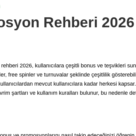
I
syon Rehberi 2026
hberi 2026, kullanıcılara çeşitli bonus ve teşvikleri sun
r, free spinler ve turnuvalar şeklinde çeşitlilik gösterebil
ullanıcılardan mevcut kullanıcılara kadar herkesi kapsar
m şartları ve kullanım kuralları bulunur, bu nedenle det
onus ve promosyonlarını nasıl takip edeceğinizi öğrenin.