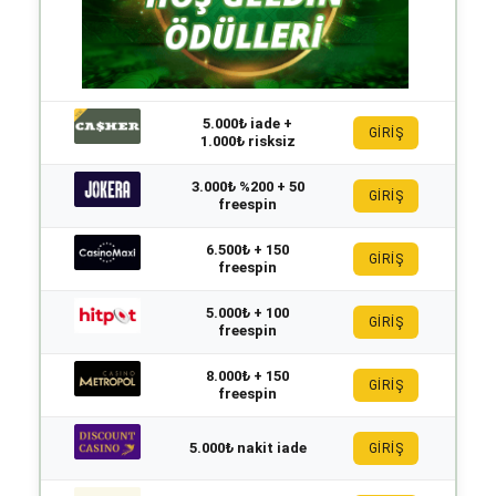
5.000₺ iade +
GİRİŞ
1.000₺ risksiz
3.000₺ %200 + 50
GİRİŞ
freespin
6.500₺ + 150
GİRİŞ
freespin
5.000₺ + 100
GİRİŞ
freespin
8.000₺ + 150
GİRİŞ
freespin
5.000₺ nakit iade
GİRİŞ