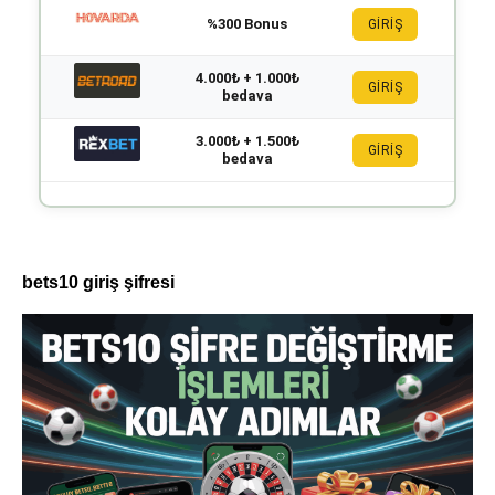
%300 Bonus
GİRİŞ
4.000₺ + 1.000₺
GİRİŞ
bedava
3.000₺ + 1.500₺
GİRİŞ
bedava
bets10 giriş şifresi