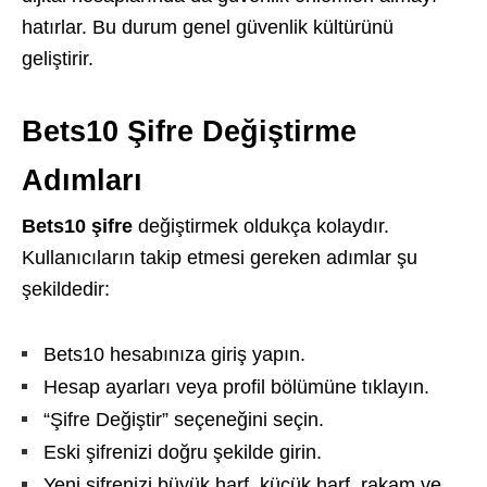
hatırlar. Bu durum genel güvenlik kültürünü
geliştirir.
Bets10 Şifre Değiştirme
Adımları
Bets10 şifre
değiştirmek oldukça kolaydır.
Kullanıcıların takip etmesi gereken adımlar şu
şekildedir:
Bets10 hesabınıza giriş yapın.
Hesap ayarları veya profil bölümüne tıklayın.
“Şifre Değiştir” seçeneğini seçin.
Eski şifrenizi doğru şekilde girin.
Yeni şifrenizi büyük harf, küçük harf, rakam ve