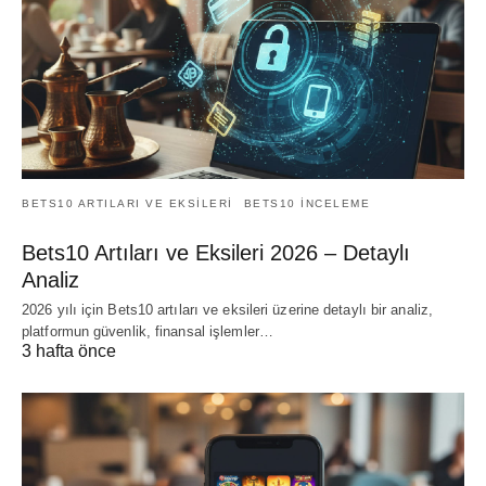
BETS10 ARTILARI VE EKSILERI
BETS10 INCELEME
Bets10 Artıları ve Eksileri 2026 – Detaylı
Analiz
2026 yılı için Bets10 artıları ve eksileri üzerine detaylı bir analiz,
platformun güvenlik, finansal işlemler…
3 hafta önce