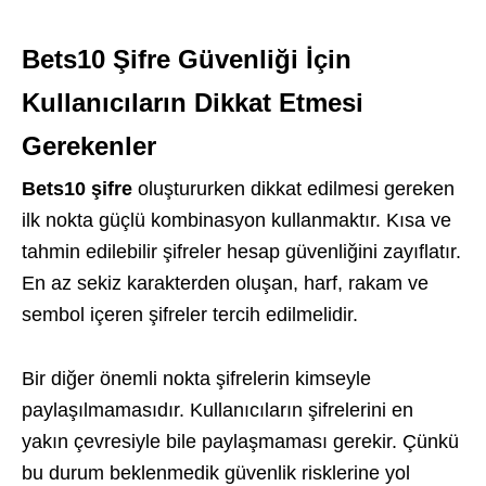
Bets10 Şifre Güvenliği İçin
Kullanıcıların Dikkat Etmesi
Gerekenler
Bets10 şifre
oluştururken dikkat edilmesi gereken
ilk nokta güçlü kombinasyon kullanmaktır. Kısa ve
tahmin edilebilir şifreler hesap güvenliğini zayıflatır.
En az sekiz karakterden oluşan, harf, rakam ve
sembol içeren şifreler tercih edilmelidir.
Bir diğer önemli nokta şifrelerin kimseyle
paylaşılmamasıdır. Kullanıcıların şifrelerini en
yakın çevresiyle bile paylaşmaması gerekir. Çünkü
bu durum beklenmedik güvenlik risklerine yol