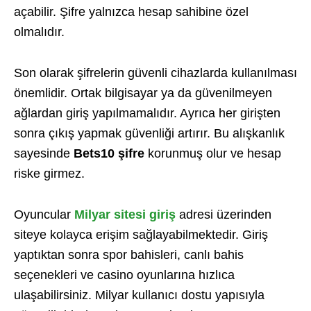
açabilir. Şifre yalnızca hesap sahibine özel
olmalıdır.
Son olarak şifrelerin güvenli cihazlarda kullanılması
önemlidir. Ortak bilgisayar ya da güvenilmeyen
ağlardan giriş yapılmamalıdır. Ayrıca her girişten
sonra çıkış yapmak güvenliği artırır. Bu alışkanlık
sayesinde
Bets10 şifre
korunmuş olur ve hesap
riske girmez.
Oyuncular
Milyar sitesi giriş
adresi üzerinden
siteye kolayca erişim sağlayabilmektedir. Giriş
yaptıktan sonra spor bahisleri, canlı bahis
seçenekleri ve casino oyunlarına hızlıca
ulaşabilirsiniz. Milyar kullanıcı dostu yapısıyla