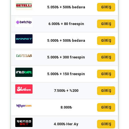
5.050₺ + 500₺ bedava
GİRİŞ
6.000₺ + 80 freespin
GİRİŞ
5.000₺ + 500₺ bedava
GİRİŞ
5.000₺ + 300 freespin
GİRİŞ
5.000₺ + 150 freespin
GİRİŞ
7.500₺ + %200
GİRİŞ
8.000₺
GİRİŞ
4.000₺ Her Ay
GİRİŞ