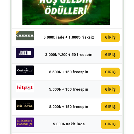
5.000₺ iade + 1.000₺ risksiz
GİRİŞ
3.000₺ %200 + 50 freespin
GİRİŞ
6.500₺ + 150 freespin
GİRİŞ
5.000₺ + 100 freespin
GİRİŞ
8.000₺ + 150 freespin
GİRİŞ
5.000₺ nakit iade
GİRİŞ