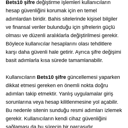
Bets10 şifre
değiştirme işlemleri kullanıcıların
hesap güvenliğini korumak için en temel
adımlardan biridir. Bahis sitelerinde kişisel bilgiler
ve finansal veriler bulunduğu için şifrelerin güçlü
olması ve düzenli aralıklarla değiştirilmesi gerekir.
Böylece kullanıcılar hesaplarını olası tehditlere
karşı daha güvenli hale getirir. Ayrıca şifre değişimi
basit adımlarla kısa sürede tamamlanabilir.
Kullanıcıların
Bets10 şifre
güncellemesi yaparken
dikkat etmesi gereken en önemli nokta doğru
adımları takip etmektir. Yanlış uygulamalar giriş
sorunlarına veya hesap kilitlenmesine yol açabilir.
Bu nedenle sitenin sunduğu resmi adımları izlemek
gerekir. Kullanıcıların kendi cihaz güvenliğini
sağlaması da bu sürecin bir parçasıdır.