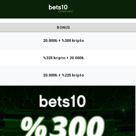
BONUS
20.000₺ + %300 kripto
%325 kripto + 20.000₺
20.000₺ + %225 kripto