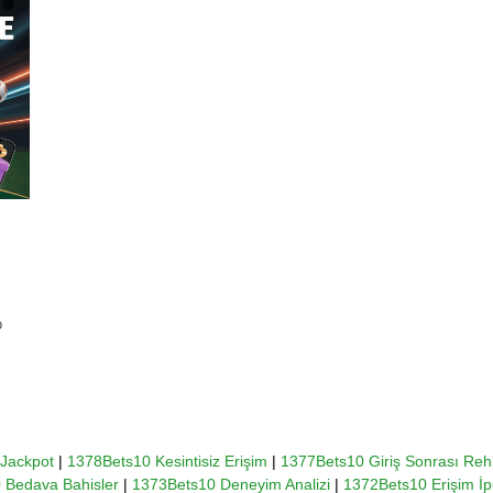
p
Jackpot
|
1378Bets10 Kesintisiz Erişim
|
1377Bets10 Giriş Sonrası Reh
 Bedava Bahisler
|
1373Bets10 Deneyim Analizi
|
1372Bets10 Erişim İp