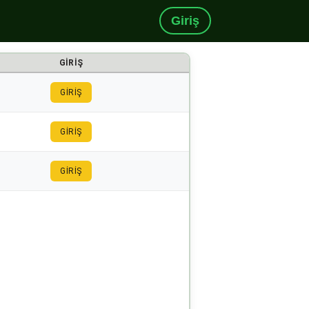
Giriş
GIRIŞ
GİRİŞ
GİRİŞ
GİRİŞ