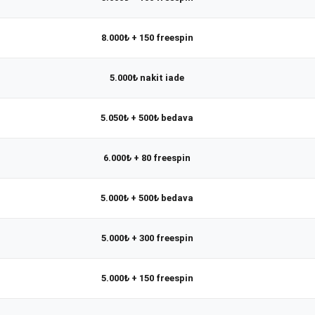
8.000₺ + 150 freespin
5.000₺ nakit iade
5.050₺ + 500₺ bedava
6.000₺ + 80 freespin
5.000₺ + 500₺ bedava
5.000₺ + 300 freespin
5.000₺ + 150 freespin