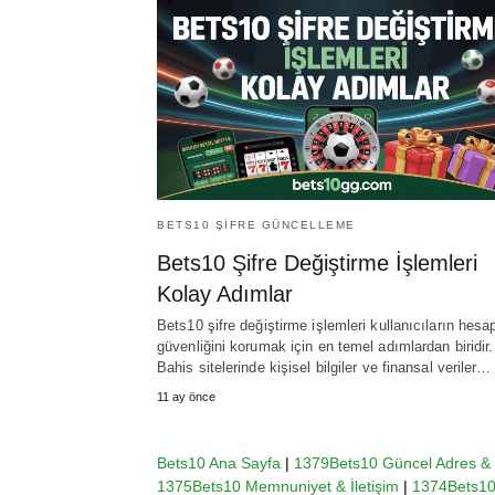
BETS10 ŞIFRE GÜNCELLEME
Bets10 Şifre Değiştirme İşlemleri
Kolay Adımlar
Bets10 şifre değiştirme işlemleri kullanıcıların hesa
güvenliğini korumak için en temel adımlardan biridir.
Bahis sitelerinde kişisel bilgiler ve finansal veriler…
11 ay önce
Bets10 Ana Sayfa
|
1379Bets10 Güncel Adres & 
1375Bets10 Memnuniyet & İletişim
|
1374Bets10