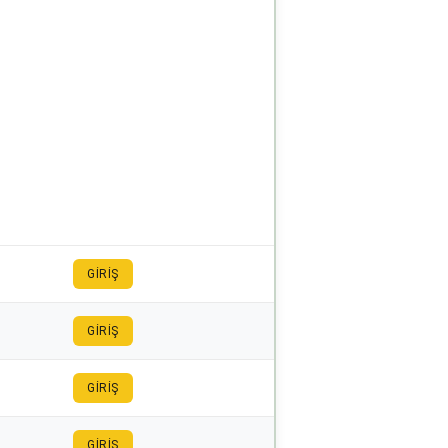
GİRİŞ
GİRİŞ
GİRİŞ
GİRİŞ