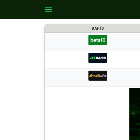
BAHIS