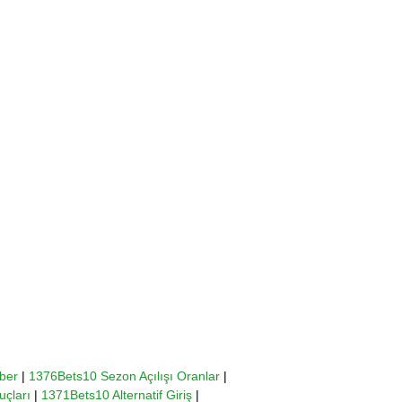
ber
|
1376Bets10 Sezon Açılışı Oranlar
|
uçları
|
1371Bets10 Alternatif Giriş
|