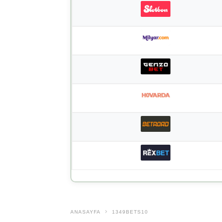
ANASAYFA
1349BETS10