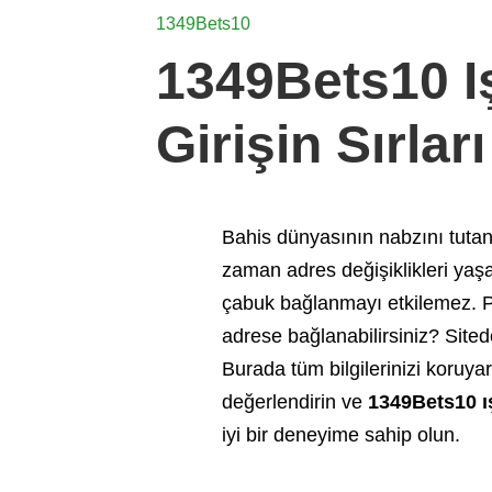
1349Bets10
1349Bets10 Iş
Girişin Sırları
Bahis dünyasının nabzını tuta
zaman adres değişiklikleri yaşa
çabuk bağlanmayı etkilemez. Pek
adrese bağlanabilirsiniz? Sited
Burada tüm bilgilerinizi koruyara
değerlendirin ve
1349Bets10 ış
iyi bir deneyime sahip olun.