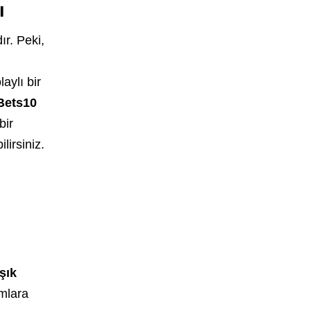
ı
ır. Peki,
aylı bir
Bets10
bir
lirsiniz.
şık
mlara