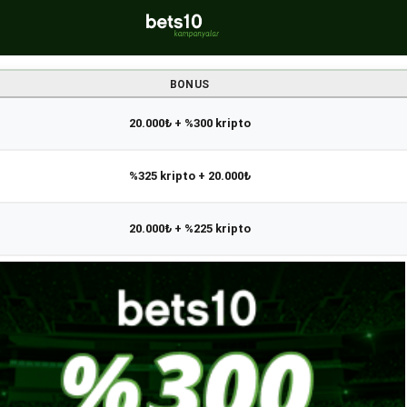
BONUS
20.000₺ + %300 kripto
%325 kripto + 20.000₺
20.000₺ + %225 kripto