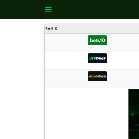
BAHIS